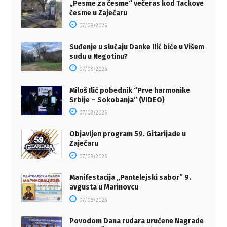
„Pesme za česme“ večeras kod Tackove
česme u Zaječaru
07/08/2026
Suđenje u slučaju Danke Ilić biće u Višem
sudu u Negotinu?
07/08/2026
Miloš Ilić pobednik “Prve harmonike
Srbije – Sokobanja” (VIDEO)
07/08/2026
Objavljen program 59. Gitarijade u
Zaječaru
07/08/2026
Manifestacija „Pantelejski sabor” 9.
avgusta u Marinovcu
07/08/2026
Povodom Dana rudara uručene Nagrade