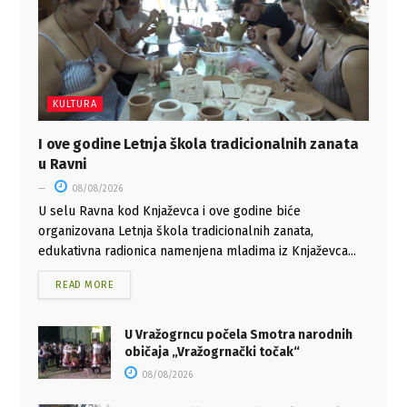
KULTURA
I ove godine Letnja škola tradicionalnih zanata
u Ravni
08/08/2026
U selu Ravna kod Knjaževca i ove godine biće
organizovana Letnja škola tradicionalnih zanata,
edukativna radionica namenjena mladima iz Knjaževca...
READ MORE
U Vražogrncu počela Smotra narodnih
običaja „Vražogrnački točak“
08/08/2026