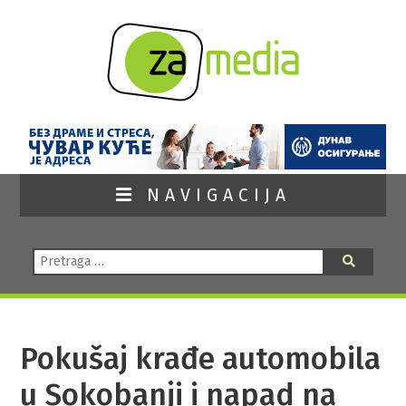
NAVIGACIJA
Pretraga:
Pretraga
Pokušaj krađe automobila
u Sokobanji i napad na