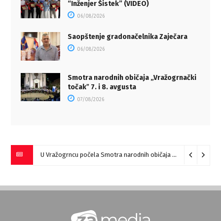
“Inženjer Šistek” (VIDEO)
06/08/2026
Saopštenje gradonačelnika Zaječara
06/08/2026
Smotra narodnih običaja „Vražogrnački
točakˮ 7. i 8. avgusta
07/08/2026
U Vražogrncu počela Smotra narodnih običaja „Vražogrnački točak“