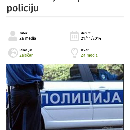
policiju
autor:
datum:
Za media
21/11/2014
lokacija:
izvor:
Zaječar
Za media