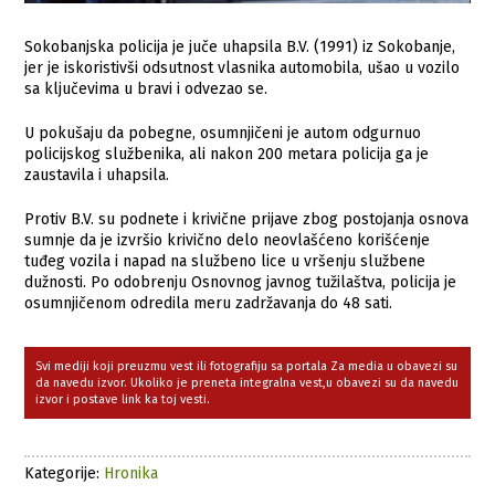
Sokobanjska policija je juče uhapsila B.V. (1991) iz Sokobanje,
jer je iskoristivši odsutnost vlasnika automobila, ušao u vozilo
sa ključevima u bravi i odvezao se.
U pokušaju da pobegne, osumnjičeni je autom odgurnuo
policijskog službenika, ali nakon 200 metara policija ga je
zaustavila i uhapsila.
Protiv B.V. su podnete i krivične prijave zbog postojanja osnova
sumnje da je izvršio krivično delo neovlašćeno korišćenje
tuđeg vozila i napad na službeno lice u vršenju službene
dužnosti. Po odobrenju Osnovnog javnog tužilaštva, policija je
osumnjičenom odredila meru zadržavanja do 48 sati.
Svi mediji koji preuzmu vest ili fotografiju sa portala Za media u obavezi su
da navedu izvor. Ukoliko je preneta integralna vest,u obavezi su da navedu
izvor i postave link ka toj vesti.
Kategorije:
Hronika