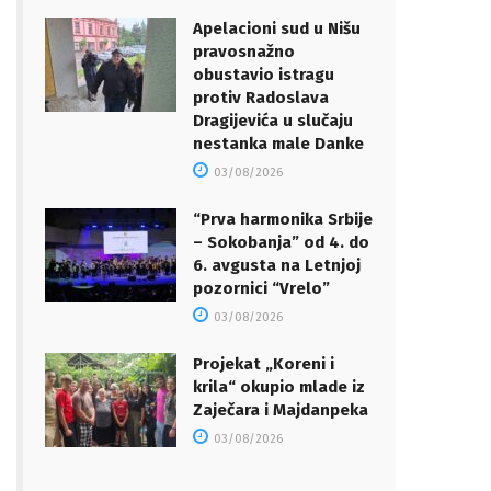
Apelacioni sud u Nišu
pravosnažno
obustavio istragu
protiv Radoslava
Dragijevića u slučaju
nestanka male Danke
03/08/2026
“Prva harmonika Srbije
– Sokobanja” od 4. do
6. avgusta na Letnjoj
pozornici “Vrelo”
03/08/2026
Projekat „Koreni i
krila“ okupio mlade iz
Zaječara i Majdanpeka
03/08/2026