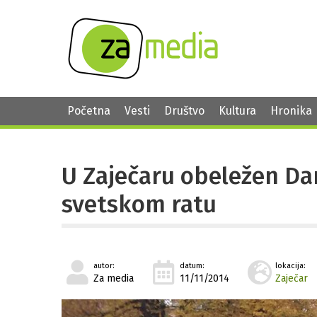
Početna
Vesti
Društvo
Kultura
Hronika
U Zaječaru obeležen Da
svetskom ratu
autor:
datum:
lokacija:
Za media
11/11/2014
Zaječar