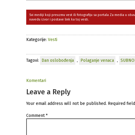
Svi mediji koji preuzmu vest ili fotografiju sa portala Za media u ob
navedu izvor i postave link ka toj vesti.
Kategorije:
Vesti
Tagovi:
Dan oslobođenja
,
Polaganje venaca
,
SUBNO
Komentari
Leave a Reply
Your email address will not be published.
Required fiel
Comment
*