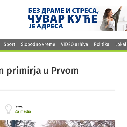
Sport
Slobodno vreme
VIDEO arhiva
Politika
Lokal
n primirja u Prvom
izvor:
Za media