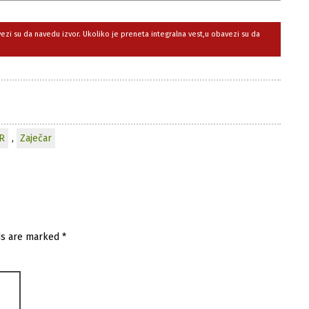
avezi su da navedu izvor. Ukoliko je preneta integralna vest,u obavezi su da
R
,
Zaječar
ds are marked
*