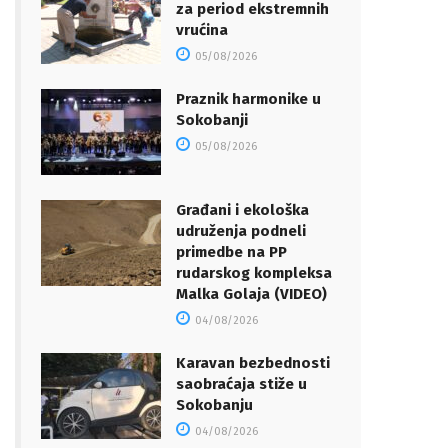
za period ekstremnih
vrućina
05/08/2026
Praznik harmonike u
Sokobanji
05/08/2026
Građani i ekološka
udruženja podneli
primedbe na PP
rudarskog kompleksa
Malka Golaja (VIDEO)
04/08/2026
Karavan bezbednosti
saobraćaja stiže u
Sokobanju
04/08/2026