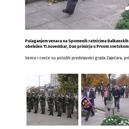
Polaganjem venaca na Spomenik ratnicima Balkanskih i
obeležen 11.novembar, Dan primirja u Prvom svetskom 
Vence i cveće su položili predstavnici grada Zaječara, pri