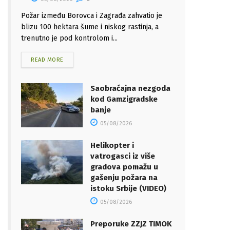
Požar između Borovca i Zagrađa zahvatio je
blizu 100 hektara šume i niskog rastinja, a
trenutno je pod kontrolom i...
READ MORE
Saobraćajna nezgoda
kod Gamzigradske
banje
05/08/2026
Helikopter i
vatrogasci iz više
gradova pomažu u
gašenju požara na
istoku Srbije (VIDEO)
05/08/2026
Preporuke ZZJZ TIMOK