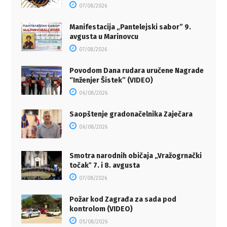
07/08/2026
Manifestacija „Pantelejski sabor” 9.
avgusta u Marinovcu
07/08/2026
Povodom Dana rudara uručene Nagrade
“Inženjer Šistek” (VIDEO)
06/08/2026
Saopštenje gradonačelnika Zaječara
06/08/2026
Smotra narodnih običaja „Vražogrnački
točakˮ 7. i 8. avgusta
07/08/2026
Požar kod Zagrađa za sada pod
kontrolom (VIDEO)
05/08/2026