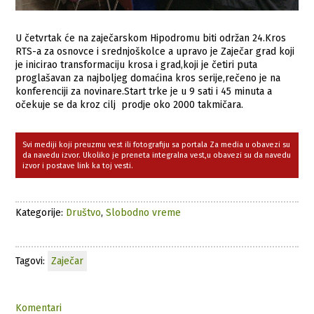
U četvrtak će na zaječarskom Hipodromu biti održan 24.Kros
RTS-a za osnovce i srednjoškolce a upravo je Zaječar grad koji
je inicirao transformaciju krosa i grad,koji je četiri puta
proglašavan za najboljeg domaćina kros serije,rečeno je na
konferenciji za novinare.Start trke je u 9 sati i 45 minuta a
očekuje se da kroz cilj prodje oko 2000 takmičara.
Svi mediji koji preuzmu vest ili fotografiju sa portala Za media u obavezi su
da navedu izvor. Ukoliko je preneta integralna vest,u obavezi su da navedu
izvor i postave link ka toj vesti.
Kategorije:
Društvo
,
Slobodno vreme
Tagovi:
Zaječar
Komentari