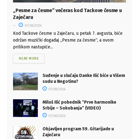
„Pesme za česme“ večeras kod Tackove česme u
Zaječaru
07/08/2026
Kod Tackove česme u Zaječaru, u petak 7. avgusta, biće
održan muzički događaj „Pesme za česme“, a ovom
prilikom nastupiće...
READ MORE
Suđenje u slučaju Danke Ilić biće u Višem
sudu u Negotinu?
07/08/2026
Miloš Ilić pobednik “Prve harmonike
Srbije – Sokobanja” (VIDEO)
07/08/2026
Objavljen program 59. Gitarijade u
Zaječaru