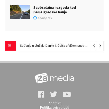
Saobraćajna nezgoda kod
Gamzigradske banje
05/08/2026
Suđenje u slučaju Danke Ilić biće u Višem sudu u Negotinu?
07
Kontakt
Politika privatnosti