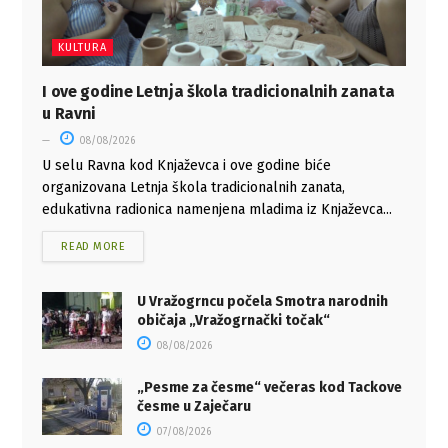
KULTURA
I ove godine Letnja škola tradicionalnih zanata
u Ravni
08/08/2026
U selu Ravna kod Knjaževca i ove godine biće
organizovana Letnja škola tradicionalnih zanata,
edukativna radionica namenjena mladima iz Knjaževca...
READ MORE
U Vražogrncu počela Smotra narodnih
običaja „Vražogrnački točak“
08/08/2026
„Pesme za česme“ večeras kod Tackove
česme u Zaječaru
07/08/2026