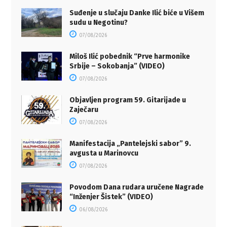
Suđenje u slučaju Danke Ilić biće u Višem
sudu u Negotinu?
07/08/2026
Miloš Ilić pobednik “Prve harmonike
Srbije – Sokobanja” (VIDEO)
07/08/2026
Objavljen program 59. Gitarijade u
Zaječaru
07/08/2026
Manifestacija „Pantelejski sabor” 9.
avgusta u Marinovcu
07/08/2026
Povodom Dana rudara uručene Nagrade
“Inženjer Šistek” (VIDEO)
06/08/2026