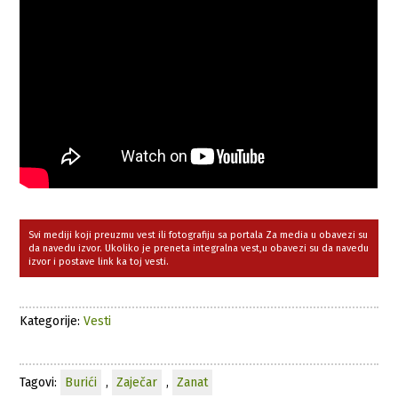
Svi mediji koji preuzmu vest ili fotografiju sa portala Za media u obavezi su
da navedu izvor. Ukoliko je preneta integralna vest,u obavezi su da navedu
izvor i postave link ka toj vesti.
Kategorije:
Vesti
Tagovi:
Burići
,
Zaječar
,
Zanat