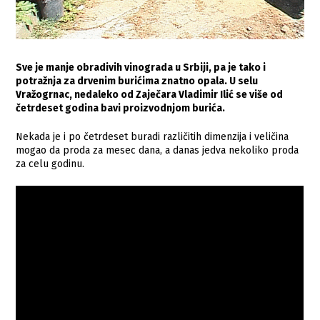
Sve je manje obradivih vinograda u Srbiji, pa je tako i
potražnja za drvenim burićima znatno opala. U selu
Vražogrnac, nedaleko od Zaječara Vladimir Ilić se više od
četrdeset godina bavi proizvodnjom burića.
Nekada je i po četrdeset buradi različitih dimenzija i veličina
mogao da proda za mesec dana, a danas jedva nekoliko proda
za celu godinu.