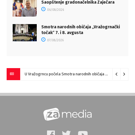
Saopštenje gradonačelnika Zaječara
06/08/2026
Smotra narodnih običaja „Vražogrnački
točakˮ 7. i 8. avgusta
07/08/2026
U Vražogrncu počela Smotra narodnih običaja „Vražogrnački točak“