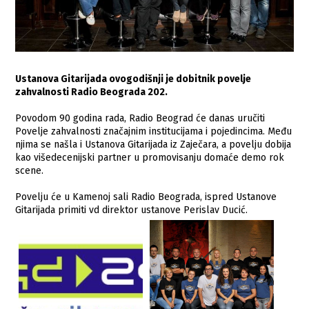
Ustanova Gitarijada ovogodišnji je dobitnik povelje
zahvalnosti Radio Beograda 202.
Povodom 90 godina rada, Radio Beograd će danas uručiti
Povelje zahvalnosti značajnim institucijama i pojedincima. Među
njima se našla i Ustanova Gitarijada iz Zaječara, a povelju dobija
kao višedecenijski partner u promovisanju domaće demo rok
scene.
Povelju će u Kamenoj sali Radio Beograda, ispred Ustanove
Gitarijada primiti vd direktor ustanove Perislav Ducić.