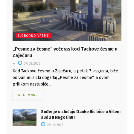
SLOBODNO VREME
„Pesme za česme“ večeras kod Tackove česme u
Zaječaru
07/08/2026
Kod Tackove česme u Zaječaru, u petak 7. avgusta, biće
održan muzički događaj „Pesme za česme“, a ovom
prilikom nastupiće...
READ MORE
Suđenje u slučaju Danke Ilić biće u Višem
sudu u Negotinu?
07/08/2026