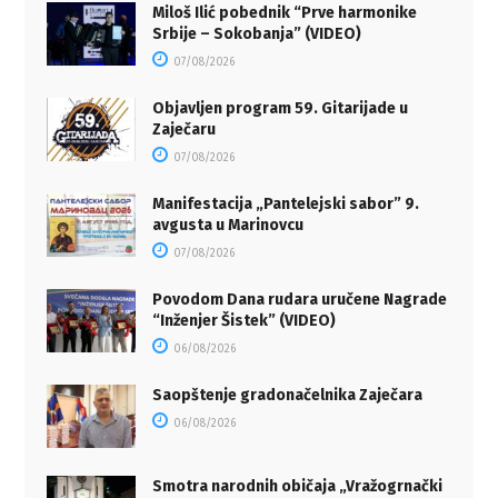
Miloš Ilić pobednik “Prve harmonike
Srbije – Sokobanja” (VIDEO)
07/08/2026
Objavljen program 59. Gitarijade u
Zaječaru
07/08/2026
Manifestacija „Pantelejski sabor” 9.
avgusta u Marinovcu
07/08/2026
Povodom Dana rudara uručene Nagrade
“Inženjer Šistek” (VIDEO)
06/08/2026
Saopštenje gradonačelnika Zaječara
06/08/2026
Smotra narodnih običaja „Vražogrnački