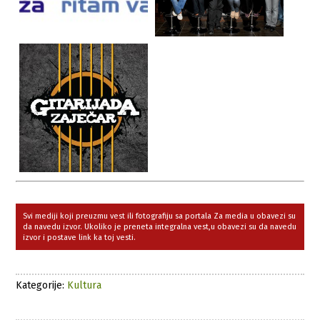
Svi mediji koji preuzmu vest ili fotografiju sa portala Za media u obavezi su
da navedu izvor. Ukoliko je preneta integralna vest,u obavezi su da navedu
izvor i postave link ka toj vesti.
Kategorije:
Kultura