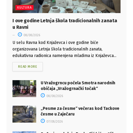
KULTURA
I ove godine Letnja škola tradicionalnih zanata
u Ravni
08/08/2026
U selu Ravna kod Knjaževca i ove godine biće
organizovana Letnja škola tradicionalnih zanata,
edukativna radionica namenjena mladima iz Knjaževca...
READ MORE
U Vražogrncu počela Smotra narodnih
običaja „Vražogrnački točak“
08/08/2026
„Pesme za česme“ večeras kod Tackove
česme u Zaječaru
07/08/2026