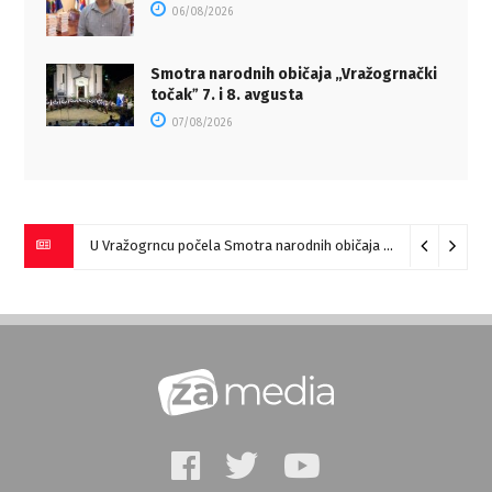
06/08/2026
Smotra narodnih običaja „Vražogrnački
točakˮ 7. i 8. avgusta
07/08/2026
U Vražogrncu počela Smotra narodnih običaja „Vražogrnački točak“