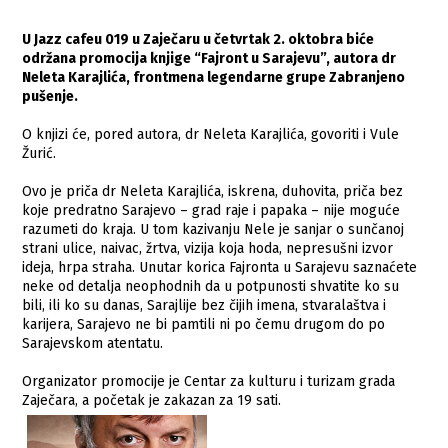
U Jazz cafeu 019 u Zaječaru u četvrtak 2. oktobra biće
održana promocija knjige “Fajront u Sarajevu”, autora dr
Neleta Karajlića, frontmena legendarne grupe Zabranjeno
pušenje.
O knjizi će, pored autora, dr Neleta Karajlića, govoriti i Vule
Žurić.
Ovo je priča dr Neleta Karajlića, iskrena, duhovita, priča bez
koje predratno Sarajevo – grad raje i papaka – nije moguće
razumeti do kraja. U tom kazivanju Nele je sanjar o sunčanoj
strani ulice, naivac, žrtva, vizija koja hoda, nepresušni izvor
ideja, hrpa straha. Unutar korica Fajronta u Sarajevu saznaćete
neke od detalja neophodnih da u potpunosti shvatite ko su
bili, ili ko su danas, Sarajlije bez čijih imena, stvaralaštva i
karijera, Sarajevo ne bi pamtili ni po čemu drugom do po
Sarajevskom atentatu.
Organizator promocije je Centar za kulturu i turizam grada
Zaječara, a početak je zakazan za 19 sati.