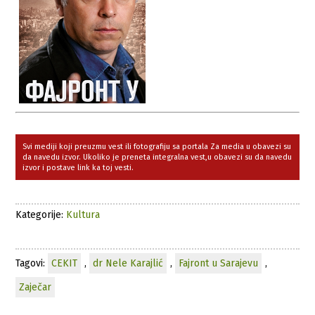
Svi mediji koji preuzmu vest ili fotografiju sa portala Za media u obavezi su
da navedu izvor. Ukoliko je preneta integralna vest,u obavezi su da navedu
izvor i postave link ka toj vesti.
Kategorije:
Kultura
Tagovi:
CEKIT
,
dr Nele Karajlić
,
Fajront u Sarajevu
,
Zaječar