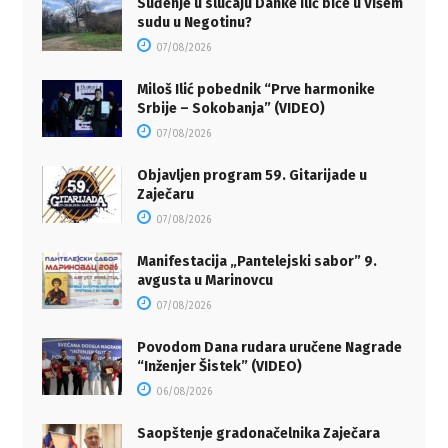
Suđenje u slučaju Danke Ilić biće u Višem
sudu u Negotinu?
07/08/2026
Miloš Ilić pobednik “Prve harmonike
Srbije – Sokobanja” (VIDEO)
07/08/2026
Objavljen program 59. Gitarijade u
Zaječaru
07/08/2026
Manifestacija „Pantelejski sabor” 9.
avgusta u Marinovcu
07/08/2026
Povodom Dana rudara uručene Nagrade
“Inženjer Šistek” (VIDEO)
06/08/2026
Saopštenje gradonačelnika Zaječara