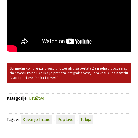
Svi mediji koji preuzmu vest ili fotografiju sa portala Za media u obavezi su
da navedu izvor. Ukoliko je preneta integralna vest,u obavezi su da navedu
izvor i postave link ka toj vesti.
Kategorije:
Društvo
Tagovi:
Kuvanje hrane
,
Poplave
,
Tekija