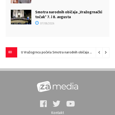
Smotra narodnih običaja „Vražogrnački
točakˮ 7. i 8. avgusta
07/08/2026
U Vražogrncu počela Smotra narodnih običaja „Vražogrnački točak“
Kontakt