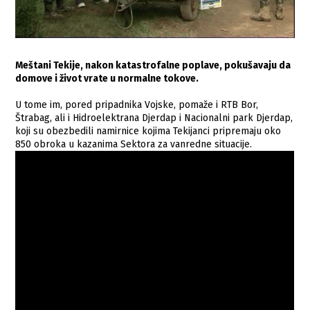
Meštani Tekije, nakon katastrofalne poplave, pokušavaju da
domove i život vrate u normalne tokove.
U tome im, pored pripadnika Vojske, pomaže i RTB Bor,
Štrabag, ali i Hidroelektrana Djerdap i Nacionalni park Djerdap,
koji su obezbedili namirnice kojima Tekijanci pripremaju oko
850 obroka u kazanima Sektora za vanredne situacije.