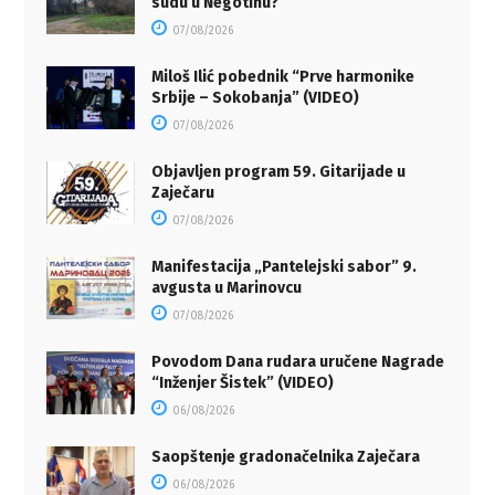
sudu u Negotinu?
07/08/2026
Miloš Ilić pobednik “Prve harmonike
Srbije – Sokobanja” (VIDEO)
07/08/2026
Objavljen program 59. Gitarijade u
Zaječaru
07/08/2026
Manifestacija „Pantelejski sabor” 9.
avgusta u Marinovcu
07/08/2026
Povodom Dana rudara uručene Nagrade
“Inženjer Šistek” (VIDEO)
06/08/2026
Saopštenje gradonačelnika Zaječara
06/08/2026