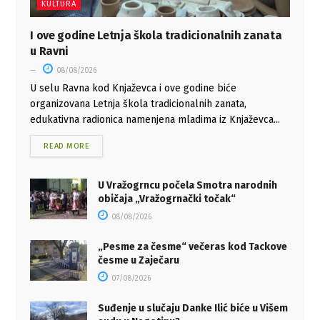
KULTURA
I ove godine Letnja škola tradicionalnih zanata
u Ravni
08/08/2026
U selu Ravna kod Knjaževca i ove godine biće
organizovana Letnja škola tradicionalnih zanata,
edukativna radionica namenjena mladima iz Knjaževca...
READ MORE
U Vražogrncu počela Smotra narodnih
običaja „Vražogrnački točak“
08/08/2026
„Pesme za česme“ večeras kod Tackove
česme u Zaječaru
07/08/2026
Suđenje u slučaju Danke Ilić biće u Višem