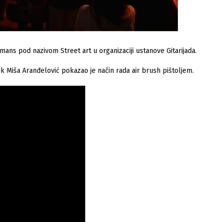
mans pod nazivom Street art u organizaciji ustanove Gitarijada.
k Miša Aranđelović pokazao je način rada air brush pištoljem.