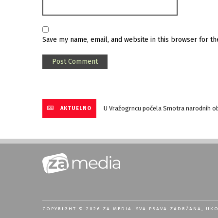
Save my name, email, and website in this browser for t
U Vražogrncu počela Smotra narodnih ob
AKTUELNO
COPYRIGHT © 2026 ZA MEDIA. SVA PRAVA ZADRŽANA, UK