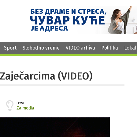
Sport
Slobodno vreme
VIDEO arhiva
Politika
Lokal
 Zaječarcima (VIDEO)
izvor:
Za media