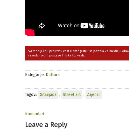
Svi mediji koji preuzmu vest ili fotografiju sa portala Za media u ob
navedu izvor i postave link ka toj vesti.
Kategorije:
Kultura
Tagovi:
Gitarijada
,
Street art
,
Zaječar
Komentari
Leave a Reply