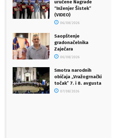
uručene Nagrade
“Inženjer Šistek”
(VIDEO)
06/08/2026
Saopštenje
gradonačelnika
Zaječara
06/08/2026
Smotra narodnih
običaja „Vražogrnački
točakˮ 7. i 8. avgusta
07/08/2026