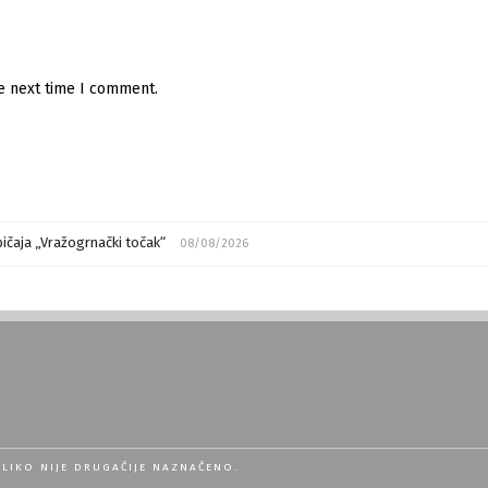
he next time I comment.
ičaja „Vražogrnački točak“
08/08/2026
OLIKO NIJE DRUGAČIJE NAZNAČENO.