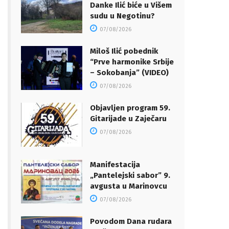
Danke Ilić biće u Višem
sudu u Negotinu?
07/08/2026
Miloš Ilić pobednik
“Prve harmonike Srbije
– Sokobanja” (VIDEO)
07/08/2026
Objavljen program 59.
Gitarijade u Zaječaru
07/08/2026
Manifestacija
„Pantelejski sabor” 9.
avgusta u Marinovcu
07/08/2026
Povodom Dana rudara