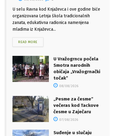
U selu Ravna kod Knjaževca i ove godine biće
organizovana Letnja škola tradicionalnih
zanata, edukativna radionica namenjena
mladima iz Knjaževca...
READ MORE
U Vražogrncu počela
Smotra narodnih
običaja „Vražogrnački
točak“
08/08/2026
„Pesme za česme“
večeras kod Tackove
česme u Zaječaru
07/08/2026
Suđenje u slučaju