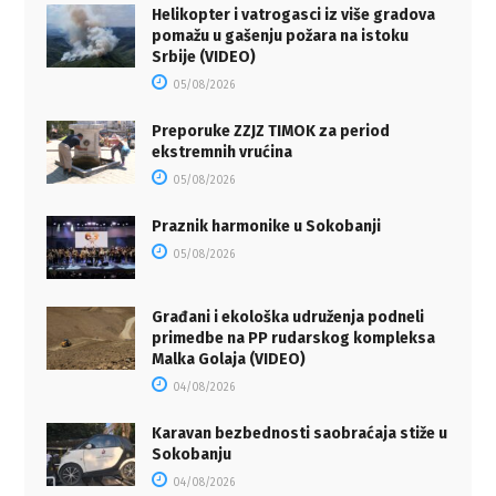
Helikopter i vatrogasci iz više gradova
pomažu u gašenju požara na istoku
Srbije (VIDEO)
05/08/2026
Preporuke ZZJZ TIMOK za period
ekstremnih vrućina
05/08/2026
Praznik harmonike u Sokobanji
05/08/2026
Građani i ekološka udruženja podneli
primedbe na PP rudarskog kompleksa
Malka Golaja (VIDEO)
04/08/2026
Karavan bezbednosti saobraćaja stiže u
Sokobanju
04/08/2026