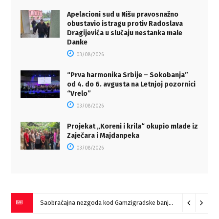
Apelacioni sud u Nišu pravosnažno
obustavio istragu protiv Radoslava
Dragijevića u slučaju nestanka male
Danke
03/08/2026
“Prva harmonika Srbije – Sokobanja”
od 4. do 6. avgusta na Letnjoj pozornici
“Vrelo”
03/08/2026
Projekat „Koreni i krila“ okupio mlade iz
Zaječara i Majdanpeka
03/08/2026
Saobraćajna nezgoda kod Gamzigradske banje
05/08/2026