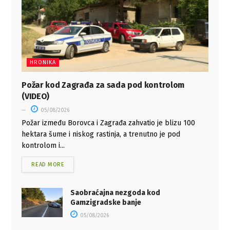
HRONIKA
Požar kod Zagrađa za sada pod kontrolom
(VIDEO)
05/08/2026
Požar između Borovca i Zagrađa zahvatio je blizu 100
hektara šume i niskog rastinja, a trenutno je pod
kontrolom i...
READ MORE
Saobraćajna nezgoda kod
Gamzigradske banje
05/08/2026