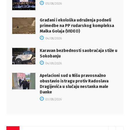
05/08/2026
Građani i ekološka udruženja podneli
primedbe na PP rudarskog kompleksa
Malka Golaja (VIDEO)
04/08/2026
Karavan bezbednosti saobraćaja stiže u
Sokobanju
04/08/2026
Apelacioni sud u Nišu pravosnažno
obustavio istragu protiv Radoslava
Dragijevića u slučaju nestanka male
Danke
03/08/2026