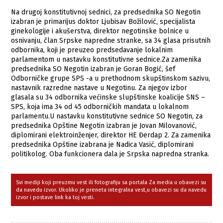
Na drugoj konstitutivnoj sednici, za predsednika SO Negotin
izabran je primarijus doktor Ljubisav Božilović, specijalista
ginekologije i akušerstva, direktor negotinske bolnice u
osnivanju, član Srpske napredne stranke, sa 34 glasa prisutnih
odbornika, koji je preuzeo predsedavanje lokalnim
parlamentom u nastavku konstitutivne sednice.Za zamenika
predsednika SO Negotin izabran je Goran Bogić, šef
Odborničke grupe SPS -a u prethodnom skupštinskom sazivu,
nastavnik razredne nastave u Negotinu. Za njegov izbor
glasala su 34 odbornika većinske slupštinske koalicije SNS –
SPS, koja ima 34 od 45 odborničkih mandata u lokalnom
parlamentu.U nastavku konstitutivne sednice SO Negotin, za
predsednika Opštine Negotin izabran je Jovan Milovanović,
diplomirani elektroinženjer, direktor HE Đerdap 2. Za zamenika
predsednika Opštine izabrana je Nadica Vasić, diplomirani
politikolog. Oba funkcionera dala je Srpska napredna stranka.
Svi mediji koji preuzmu vest ili fotografiju sa portala Za media u obavezi su
da navedu izvor. Ukoliko je preneta integralna vest,u obavezi su da navedu
izvor i postave link ka toj vesti.