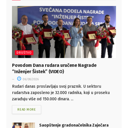
DRUŠTVO
Povodom Dana rudara uručene Nagrade
“Inženjer Šistek” (VIDEO)
06/08/2026
Rudari danas proslavljaju svoj praznik. U sektoru
rudarstva zaposleno je 32.000 radnika, koji u proseku
zarađuju više od 150.000 dinara. ...
READ MORE
Saopštenje gradonačelnika Zaječara