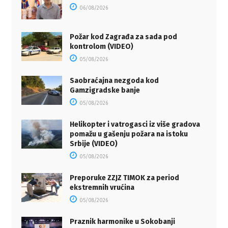
06/08/2026
Požar kod Zagrađa za sada pod
kontrolom (VIDEO)
05/08/2026
Saobraćajna nezgoda kod
Gamzigradske banje
05/08/2026
Helikopter i vatrogasci iz više gradova
pomažu u gašenju požara na istoku
Srbije (VIDEO)
05/08/2026
Preporuke ZZJZ TIMOK za period
ekstremnih vrućina
05/08/2026
Praznik harmonike u Sokobanji