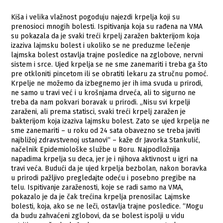
Kiša i velika vlažnost pogoduju najezdi krpelja koji su
prenosioci mnogih bolesti. Ispitivanja koja su rađena na VMA
su pokazala da je svaki treći krpelj zaražen bakterijom koja
izaziva lajmsku bolest i ukoliko se ne preduzme lečenje
lajmska bolest ostavlja trajne posledice na zglobove, nervni
sistem i srce. Ujed krpelja se ne sme zanemariti i treba ga što
pre otkloniti pincetom ili se obratiti lekaru za stručnu pomoć.
Krpelje ne možemo da izbegnemo jer ih ima svuda u prirodi,
ne samo u travi već i u krošnjama drveća, ali to sigurno ne
treba da nam pokvari boravak u prirodi. „Nisu svi krpelji
zaraženi, ali prema statisci, svaki treći krpelj zaražen je
bakterijom koja izaziva lajmsku bolest. Zato se ujed krpelja ne
sme zanemariti – u roku od 24 sata obavezno se treba javiti
najbližoj zdravstvenoj ustanovi“ – kaže dr Javorka Stankulić,
načelnik Epidemiološke službe u Boru. Najpodložnija
napadima krpelja su deca, jer je i njihova aktivnost u igri na
travi veća. Budući da je ujed krpelja bezbolan, nakon boravka
u prirodi pažljivo pregledajte odeću i posebno pregibe na
telu. Ispitivanje zaraženosti, koje se radi samo na VMA,
pokazalo je da je čak trećina krpelja prenosilac Lajmske
bolesti, koja, ako se ne leči, ostavlja trajne posledice. “Mogu
da budu zahvaćeni zglobovi, da se bolest ispolji u vidu