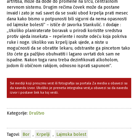
artritisa, može da dođe do promene na srcu, centralnom
nervnom sistemu. Drugim rečima čovek može da postane
invaid i zato je naš savet da se svaki ubod krpelja prati mesec
dana kako bismo u potpunosti bili sigurni da nema opasnosti
od lajmske bolesti“ – ističe dr Javorka Stankulić. I dodaje :
„Ukoliko planiraterate boravak u prirodi koristite sredstva
protiv ujeda insekata – repelente i nosite odeću koja pokriva
ruke i noge. Ukoliko vas krpelj ipak ujede, a niste u
mogućnosti da se obratite lekaru, odstranite ga pincetom tako
što ćete ga pažljivo obuhvatiti i lagano uvrtati dok sam ne
ispadne. Nakon toga ranu treba dezinfikovati alkoholom,
jodom ili običnom rakijom, odnosno isprati sapunom“.
Svi mediji koji preuzmu vest ili fotografiju sa portala Za media u obavezi su
da navedu izvor. Ukoliko je preneta integralna vest,u obavezi su da navedu
izvor i postave link ka toj vesti.
Kategorije:
Društvo
Tagovi:
Bor
,
Krpelji
,
Lajmska bolest