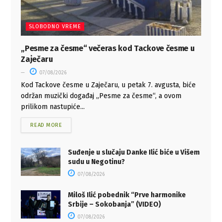
SLOBODNO VREME
„Pesme za česme“ večeras kod Tackove česme u
Zaječaru
07/08/2026
Kod Tackove česme u Zaječaru, u petak 7. avgusta, biće
održan muzički događaj „Pesme za česme“, a ovom
prilikom nastupiće...
READ MORE
Suđenje u slučaju Danke Ilić biće u Višem
sudu u Negotinu?
07/08/2026
Miloš Ilić pobednik “Prve harmonike
Srbije – Sokobanja” (VIDEO)
07/08/2026