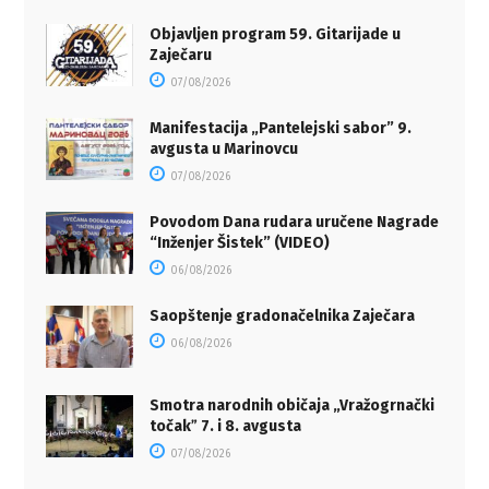
Objavljen program 59. Gitarijade u
Zaječaru
07/08/2026
Manifestacija „Pantelejski sabor” 9.
avgusta u Marinovcu
07/08/2026
Povodom Dana rudara uručene Nagrade
“Inženjer Šistek” (VIDEO)
06/08/2026
Saopštenje gradonačelnika Zaječara
06/08/2026
Smotra narodnih običaja „Vražogrnački
točakˮ 7. i 8. avgusta
07/08/2026