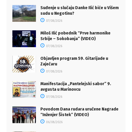
Suđenje u slučaju Danke Ilić biće u Višem
sudu u Negotinu?
07/08/2026
Miloš Ilić pobednik “Prve harmonike
Srbije – Sokobanja” (VIDEO)
07/08/2026
Objavljen program 59. Gitarijade u
Zaječaru
07/08/2026
Manifestacija „Pantelejski sabor” 9.
avgusta u Marinovcu
07/08/2026
Povodom Dana rudara uručene Nagrade
“Inženjer Šistek” (VIDEO)
06/08/2026