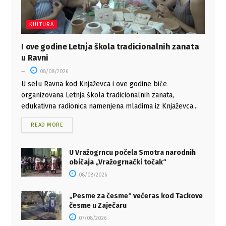
KULTURA
I ove godine Letnja škola tradicionalnih zanata
u Ravni
08/08/2026
U selu Ravna kod Knjaževca i ove godine biće
organizovana Letnja škola tradicionalnih zanata,
edukativna radionica namenjena mladima iz Knjaževca...
READ MORE
U Vražogrncu počela Smotra narodnih
običaja „Vražogrnački točak“
08/08/2026
„Pesme za česme“ večeras kod Tackove
česme u Zaječaru
07/08/2026