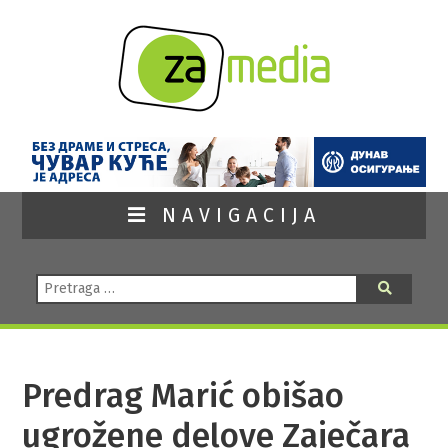
NAVIGACIJA
Pretraga:
Pretraga
Predrag Marić obišao
ugrožene delove Zaječara