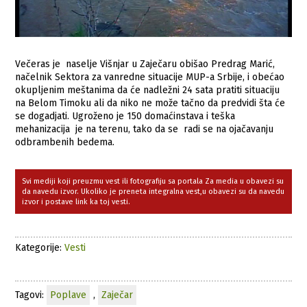
Večeras je naselje Višnjar u Zaječaru obišao Predrag Marić,
načelnik Sektora za vanredne situacije MUP-a Srbije, i obećao
okupljenim meštanima da će nadležni 24 sata pratiti situaciju
na Belom Timoku ali da niko ne može tačno da predvidi šta će
se dogadjati. Ugroženo je 150 domaćinstava i teška
mehanizacija je na terenu, tako da se radi se na ojačavanju
odbrambenih bedema.
Svi mediji koji preuzmu vest ili fotografiju sa portala Za media u obavezi su
da navedu izvor. Ukoliko je preneta integralna vest,u obavezi su da navedu
izvor i postave link ka toj vesti.
Kategorije:
Vesti
Tagovi:
Poplave
,
Zaječar