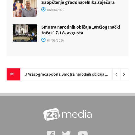
Saopštenje gradonačelnika Zaječara
06/08/2026
Smotra narodnih običaja „Vražogrnački
točakˮ 7. i 8. avgusta
07/08/2026
U Vražogrncu počela Smotra narodnih običaja „Vražogrnački točak“