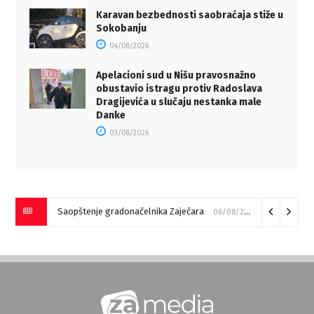
Karavan bezbednosti saobraćaja stiže u
Sokobanju
04/08/2026
Apelacioni sud u Nišu pravosnažno
obustavio istragu protiv Radoslava
Dragijevića u slučaju nestanka male
Danke
03/08/2026
Saopštenje gradonačelnika Zaječara
06/08/2026