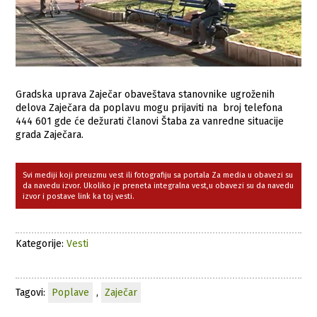
Gradska uprava Zaječar obaveštava stanovnike ugroženih
delova Zaječara da poplavu mogu prijaviti na broj telefona
444 601 gde će dežurati članovi Štaba za vanredne situacije
grada Zaječara.
Svi mediji koji preuzmu vest ili fotografiju sa portala Za media u obavezi su
da navedu izvor. Ukoliko je preneta integralna vest,u obavezi su da navedu
izvor i postave link ka toj vesti.
Kategorije:
Vesti
Tagovi:
Poplave
,
Zaječar