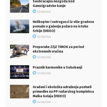
Saobraćajna nezgoda kod
Gamzigradske banje
05/08/2026
Helikopter i vatrogasci iz više gradova
pomažu u gašenju požara na istoku
Srbije (VIDEO)
05/08/2026
Preporuke ZZJZ TIMOK za period
ekstremnih vrućina
05/08/2026
Praznik harmonike u Sokobanji
05/08/2026
Građani i ekološka udruženja podneli
primedbe na PP rudarskog kompleksa
Malka Golaja (VIDEO)
04/08/2026