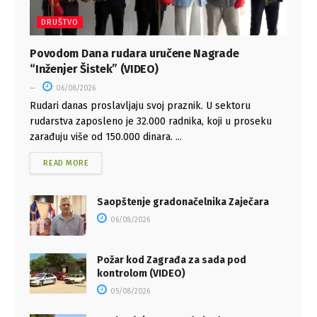
DRUŠTVO
Povodom Dana rudara uručene Nagrade
“Inženjer Šistek” (VIDEO)
06/08/2026
Rudari danas proslavljaju svoj praznik. U sektoru
rudarstva zaposleno je 32.000 radnika, koji u proseku
zarađuju više od 150.000 dinara. ...
READ MORE
Saopštenje gradonačelnika Zaječara
06/08/2026
Požar kod Zagrađa za sada pod
kontrolom (VIDEO)
05/08/2026