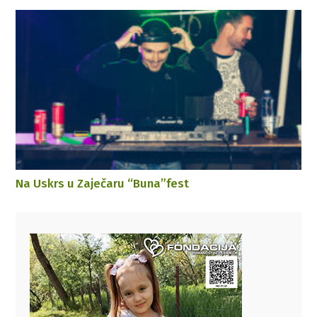
Na Uskrs u Zaječaru “Buna”fest