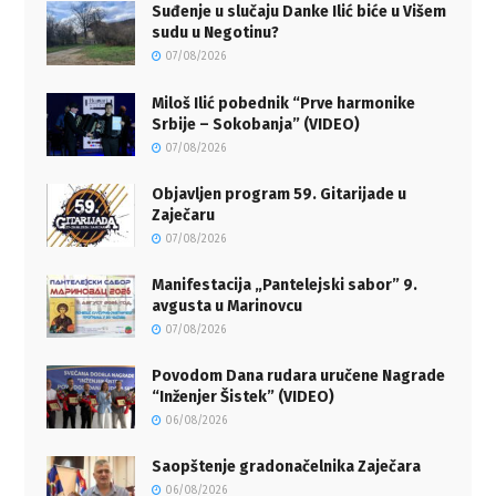
Suđenje u slučaju Danke Ilić biće u Višem
sudu u Negotinu?
07/08/2026
Miloš Ilić pobednik “Prve harmonike
Srbije – Sokobanja” (VIDEO)
07/08/2026
Objavljen program 59. Gitarijade u
Zaječaru
07/08/2026
Manifestacija „Pantelejski sabor” 9.
avgusta u Marinovcu
07/08/2026
Povodom Dana rudara uručene Nagrade
“Inženjer Šistek” (VIDEO)
06/08/2026
Saopštenje gradonačelnika Zaječara
06/08/2026