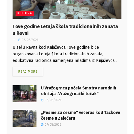
KULTURA
I ove godine Letnja škola tradicionalnih zanata
u Ravni
08/08/2026
U selu Ravna kod Knjaževca i ove godine biće
organizovana Letnja škola tradicionalnih zanata,
edukativna radionica namenjena mladima iz Knjaževca...
READ MORE
U Vražogrncu počela Smotra narodnih
običaja „Vražogrnački točak“
08/08/2026
„Pesme za česme“ večeras kod Tackove
česme u Zaječaru
07/08/2026