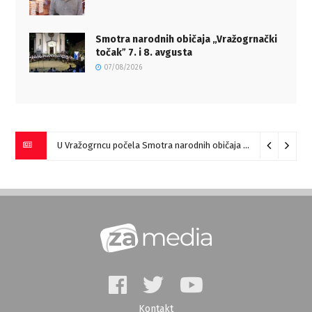
Smotra narodnih običaja „Vražogrnački
točakˮ 7. i 8. avgusta
07/08/2026
U Vražogrncu počela Smotra narodnih običaja „Vražogrnački točak“
Kontakt