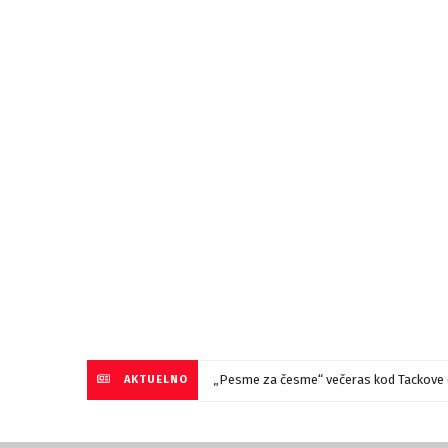
„Pesme za česme“ večeras kod Tackove 
AKTUELNO