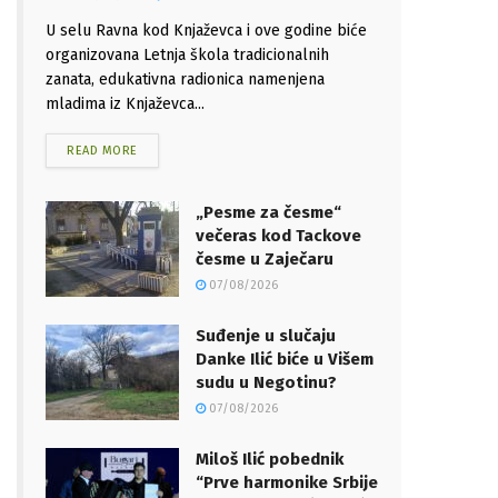
U selu Ravna kod Knjaževca i ove godine biće
organizovana Letnja škola tradicionalnih
zanata, edukativna radionica namenjena
mladima iz Knjaževca...
READ MORE
„Pesme za česme“
večeras kod Tackove
česme u Zaječaru
07/08/2026
Suđenje u slučaju
Danke Ilić biće u Višem
sudu u Negotinu?
07/08/2026
Miloš Ilić pobednik
“Prve harmonike Srbije