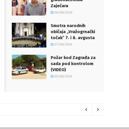
Zaječara
06/08/2026
Smotra narodnih
običaja „Vražogrnački
točakˮ 7. i 8. avgusta
07/08/2026
Požar kod Zagrađa za
sada pod kontrolom
(VIDEO)
05/08/2026