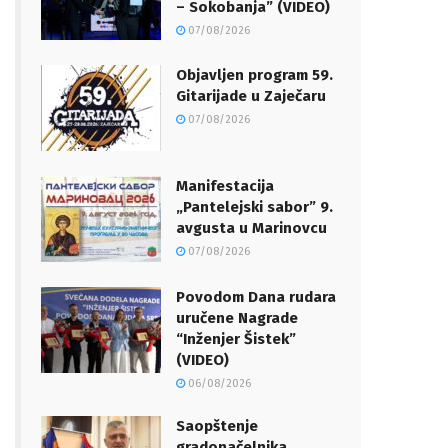
– Sokobanja” (VIDEO)
07/08/2026
Objavljen program 59.
Gitarijade u Zaječaru
07/08/2026
Manifestacija
„Pantelejski sabor” 9.
avgusta u Marinovcu
07/08/2026
Povodom Dana rudara
uručene Nagrade
“Inženjer Šistek”
(VIDEO)
06/08/2026
Saopštenje
gradonačelnika