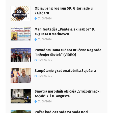
Objavljen program 59. Gitarijade u
Zaječaru
07/08/2026
Manifestacija „Pantelejski sabor” 9.
avgusta u Marinovcu
07/08/2026
Povodom Dana rudara uručene Nagrade
“Inženjer Šistek” (VIDEO)
06/08/2026
Saopštenje gradonačelnika Zaječara
06/08/2026
Smotra narodnih običaja „Vražogrnački
točakˮ 7. i 8. avgusta
07/08/2026
Požar kod Zagrađa za sada pod