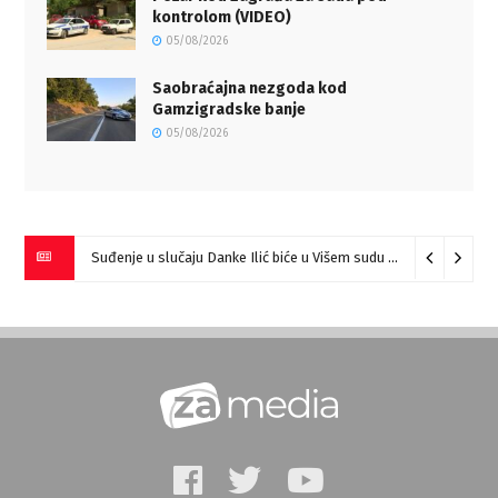
kontrolom (VIDEO)
05/08/2026
Saobraćajna nezgoda kod
Gamzigradske banje
05/08/2026
Suđenje u slučaju Danke Ilić biće u Višem sudu u Negotinu?
07