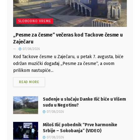
SLOBODNO VREME
„Pesme za česme“ večeras kod Tackove česme u
Zaječaru
07/08/2026
Kod Tackove česme u Zaječaru, u petak 7. avgusta, biće
održan muzički događaj „Pesme za česme“, a ovom
prilikom nastupiće...
READ MORE
Suđenje u slučaju Danke Ilić biće u Višem
sudu u Negotinu?
07/08/2026
Miloš Ilić pobednik “Prve harmonike
Srbije – Sokobanja” (VIDEO)
07/08/2026