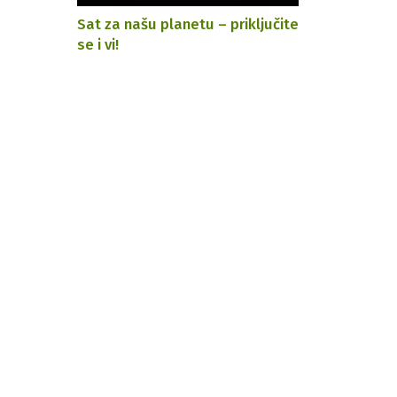
Sat za našu planetu – priključite
se i vi!