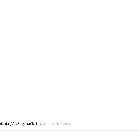
ičaja „Vražogrnački točak“
08/08/2026