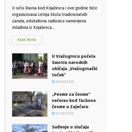
U selu Ravna kod Knjaževca i ove godine biće
organizovana Letnja škola tradicionalnih
zanata, edukativna radionica namenjena
mladima iz Knjaževca...
READ MORE
U Vražogrncu počela
Smotra narodnih
običaja „Vražogrnački
točak“
08/08/2026
„Pesme za česme“
večeras kod Tackove
česme u Zaječaru
07/08/2026
Suđenje u slučaju