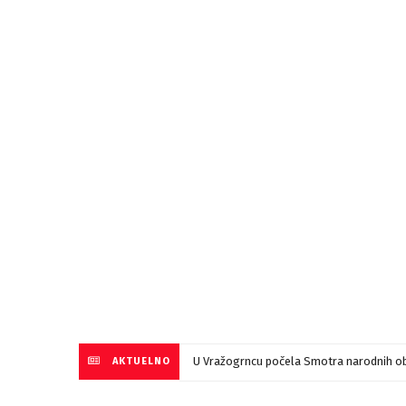
U Vražogrncu počela Smotra narodnih ob
AKTUELNO