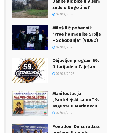
Danke Ilić biće u Višem
sudu u Negotinu?
07/08/2026
Miloš Ilić pobednik
“Prve harmonike Srbije
– Sokobanja” (VIDEO)
07/08/2026
Objavljen program 59.
Gitarijade u Zaječaru
07/08/2026
Manifestacija
„Pantelejski sabor” 9.
avgusta u Marinovcu
07/08/2026
Povodom Dana rudara
uručene Nagrade