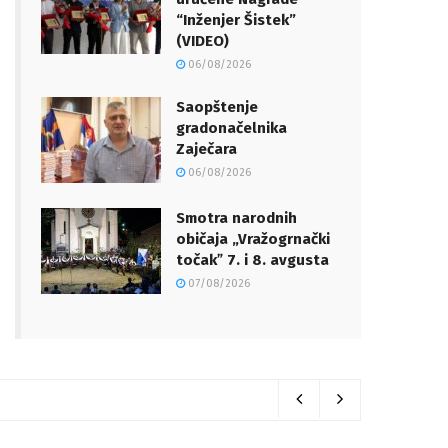
“Inženjer Šistek”
(VIDEO)
06/08/2026
Saopštenje
gradonačelnika
Zaječara
06/08/2026
Smotra narodnih
običaja „Vražogrnački
točakˮ 7. i 8. avgusta
07/08/2026