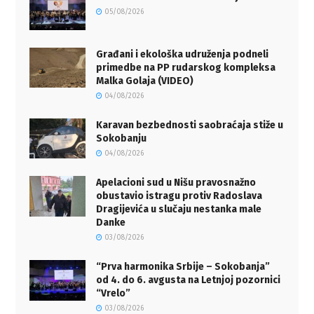
05/08/2026
Građani i ekološka udruženja podneli
primedbe na PP rudarskog kompleksa
Malka Golaja (VIDEO)
04/08/2026
Karavan bezbednosti saobraćaja stiže u
Sokobanju
04/08/2026
Apelacioni sud u Nišu pravosnažno
obustavio istragu protiv Radoslava
Dragijevića u slučaju nestanka male
Danke
03/08/2026
“Prva harmonika Srbije – Sokobanja”
od 4. do 6. avgusta na Letnjoj pozornici
“Vrelo”
03/08/2026