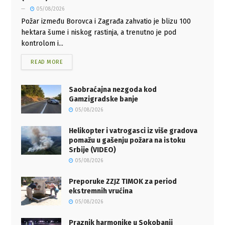
05/08/2026
Požar između Borovca i Zagrađa zahvatio je blizu 100
hektara šume i niskog rastinja, a trenutno je pod
kontrolom i...
READ MORE
Saobraćajna nezgoda kod
Gamzigradske banje
05/08/2026
Helikopter i vatrogasci iz više gradova
pomažu u gašenju požara na istoku
Srbije (VIDEO)
05/08/2026
Preporuke ZZJZ TIMOK za period
ekstremnih vrućina
05/08/2026
Praznik harmonike u Sokobanji