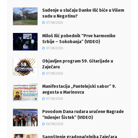
Suđenje u slučaju Danke Ilić biće u Višem
sudu u Negotinu?
07/08/2026
Miloš Ilić pobednik “Prve harmonike
Srbije – Sokobanja” (VIDEO)
07/08/2026
Objavljen program 59. Gitarijade u
Zaječaru
07/08/2026
Manifestacija „Pantelejski sabor” 9.
avgusta u Marinovcu
07/08/2026
Povodom Dana rudara uručene Nagrade
“Inženjer Šistek” (VIDEO)
06/08/2026
Saopštenje gradonačelnika Zaječara