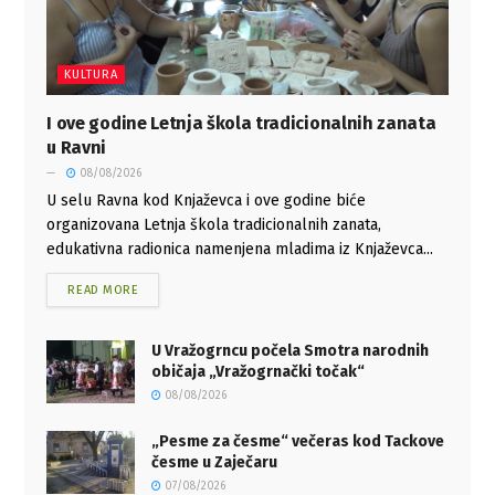
KULTURA
I ove godine Letnja škola tradicionalnih zanata
u Ravni
08/08/2026
U selu Ravna kod Knjaževca i ove godine biće
organizovana Letnja škola tradicionalnih zanata,
edukativna radionica namenjena mladima iz Knjaževca...
READ MORE
U Vražogrncu počela Smotra narodnih
običaja „Vražogrnački točak“
08/08/2026
„Pesme za česme“ večeras kod Tackove
česme u Zaječaru
07/08/2026