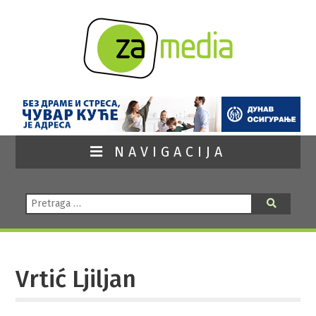
NAVIGACIJA
Pretraga:
Pretraga
Vrtić Ljiljan