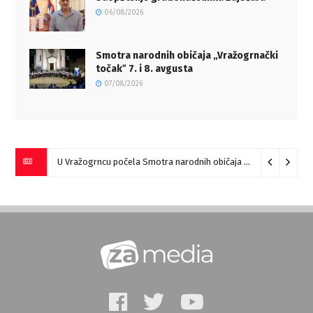
06/08/2026
Smotra narodnih običaja „Vražogrnački
točakˮ 7. i 8. avgusta
07/08/2026
U Vražogrncu počela Smotra narodnih običaja „Vražogrnački točak“