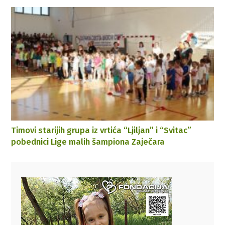
Timovi starijih grupa iz vrtića “Ljiljan” i “Svitac”
pobednici Lige malih šampiona Zaječara