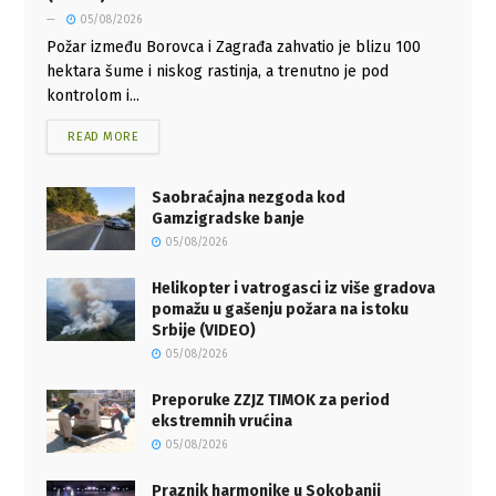
05/08/2026
Požar između Borovca i Zagrađa zahvatio je blizu 100
hektara šume i niskog rastinja, a trenutno je pod
kontrolom i...
READ MORE
Saobraćajna nezgoda kod
Gamzigradske banje
05/08/2026
Helikopter i vatrogasci iz više gradova
pomažu u gašenju požara na istoku
Srbije (VIDEO)
05/08/2026
Preporuke ZZJZ TIMOK za period
ekstremnih vrućina
05/08/2026
Praznik harmonike u Sokobanji