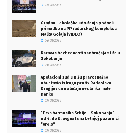
05/08/2026
Građani i ekološka udruženja podneli
primedbe na PP rudarskog kompleksa
Malka Golaja (VIDEO)
04/08/2026
Karavan bezbednosti saobraćaja stiže u
Sokobanju
04/08/2026
Apelacioni sud u Nišu pravosnažno
obustavio istragu protiv Radoslava
Dragijevića u slučaju nestanka male
Danke
03/08/2026
“Prva harmonika Srbije – Sokobanja”
od 4. do 6. avgusta na Letnjoj pozornici
“Vrelo”
03/08/2026