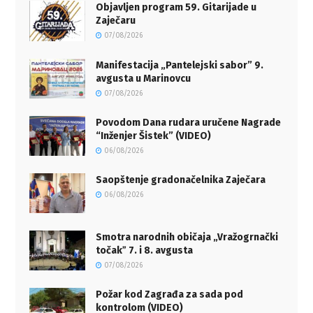
Objavljen program 59. Gitarijade u
Zaječaru
07/08/2026
Manifestacija „Pantelejski sabor” 9.
avgusta u Marinovcu
07/08/2026
Povodom Dana rudara uručene Nagrade
“Inženjer Šistek” (VIDEO)
06/08/2026
Saopštenje gradonačelnika Zaječara
06/08/2026
Smotra narodnih običaja „Vražogrnački
točakˮ 7. i 8. avgusta
07/08/2026
Požar kod Zagrađa za sada pod
kontrolom (VIDEO)