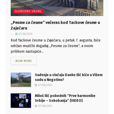
SLOBODNO VREME
„Pesme za česme“ večeras kod Tackove česme u
Zaječaru
07/08/2026
Kod Tackove česme u Zaječaru, u petak 7. avgusta, biće
održan muzički događaj „Pesme za česme“, a ovom
prilikom nastupiće...
READ MORE
Suđenje u slučaju Danke Ilić biće u Višem
sudu u Negotinu?
07/08/2026
Miloš Ilić pobednik “Prve harmonike
Srbije – Sokobanja” (VIDEO)
07/08/2026