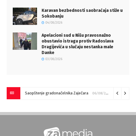
Karavan bezbednosti saobraćaja stiže u
Sokobanju
04/08/2026
Apelacioni sud u Nišu pravosnažno
obustavio istragu protiv Radoslava
Dragijevića u slučaju nestanka male
Danke
03/08/2026
Saopštenje gradonačelnika Zaječara
06/08/2026