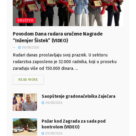
DRUŠTVO
Povodom Dana rudara uručene Nagrade
“Inženjer Šistek” (VIDEO)
06/08/2026
Rudari danas proslavljaju svoj praznik. U sektoru
rudarstva zaposleno je 32.000 radnika, koji u proseku
zarađuju više od 150.000 dinara. ...
READ MORE
Saopštenje gradonačelnika Zaječara
06/08/2026
Požar kod Zagrađa za sada pod
kontrolom (VIDEO)
05/08/2026