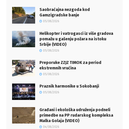
Saobraćajna nezgoda kod
Gamzigradske banje
05/08/2026
Helikopter i vatrogasci iz više gradova
pomažu u gašenju požara na istoku
Srbije (VIDEO)
05/08/2026
Preporuke ZZJZ TIMOK za period
ekstremnih vrućina
05/08/2026
Praznik harmonike u Sokobanji
05/08/2026
Građani i ekološka udruženja podneli
primedbe na PP rudarskog kompleksa
Malka Golaja (VIDEO)
04/08/2026