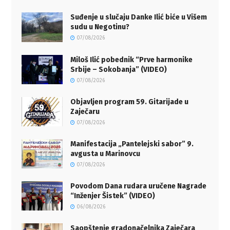
Suđenje u slučaju Danke Ilić biće u Višem
sudu u Negotinu?
07/08/2026
Miloš Ilić pobednik “Prve harmonike
Srbije – Sokobanja” (VIDEO)
07/08/2026
Objavljen program 59. Gitarijade u
Zaječaru
07/08/2026
Manifestacija „Pantelejski sabor” 9.
avgusta u Marinovcu
07/08/2026
Povodom Dana rudara uručene Nagrade
“Inženjer Šistek” (VIDEO)
06/08/2026
Saopštenje gradonačelnika Zaječara