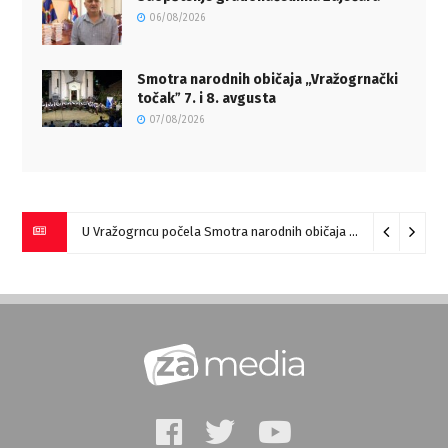
06/08/2026
Smotra narodnih običaja „Vražogrnački
točakˮ 7. i 8. avgusta
07/08/2026
U Vražogrncu počela Smotra narodnih običaja „Vražogrnački točak“