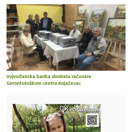
Vojvođanska banka donirala računare
Gerontološkom centru Knjaževac