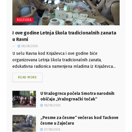
KULTURA
I ove godine Letnja škola tradicionalnih zanata
u Ravni
08/08/2026
U selu Ravna kod Knjaževca i ove godine biće
organizovana Letnja škola tradicionalnih zanata,
edukativna radionica namenjena mladima iz Knjaževca...
READ MORE
U Vražogrncu počela Smotra narodnih
običaja „Vražogrnački točak“
08/08/2026
„Pesme za česme“ večeras kod Tackove
česme u Zaječaru
07/08/2026