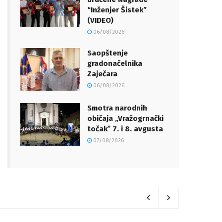
“Inženjer Šistek”
(VIDEO)
06/08/2026
Saopštenje
gradonačelnika
Zaječara
06/08/2026
Smotra narodnih
običaja „Vražogrnački
točakˮ 7. i 8. avgusta
07/08/2026