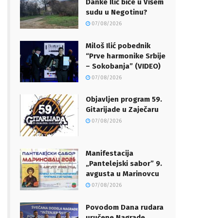
Danke Ilić biće u Višem
sudu u Negotinu?
07/08/2026
Miloš Ilić pobednik
“Prve harmonike Srbije
– Sokobanja” (VIDEO)
07/08/2026
Objavljen program 59.
Gitarijade u Zaječaru
07/08/2026
Manifestacija
„Pantelejski sabor” 9.
avgusta u Marinovcu
07/08/2026
Povodom Dana rudara
uručene Nagrade