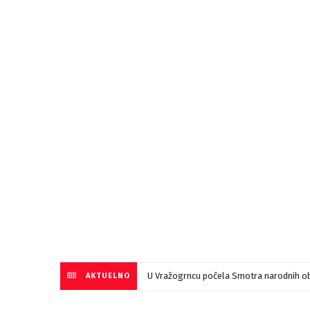
U Vražogrncu počela Smotra narodnih ob
AKTUELNO