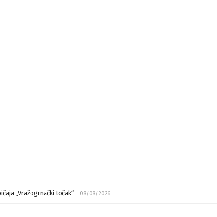
ičaja „Vražogrnački točak“
08/08/2026