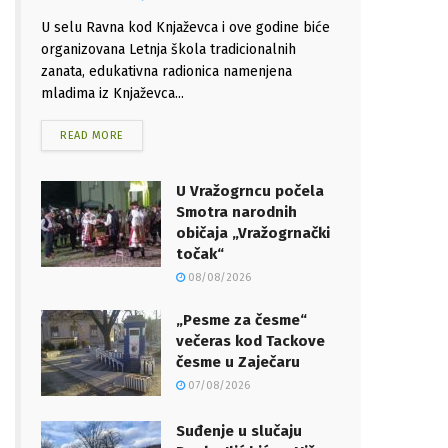
U selu Ravna kod Knjaževca i ove godine biće
organizovana Letnja škola tradicionalnih
zanata, edukativna radionica namenjena
mladima iz Knjaževca...
READ MORE
U Vražogrncu počela
Smotra narodnih
običaja „Vražogrnački
točak“
08/08/2026
„Pesme za česme“
večeras kod Tackove
česme u Zaječaru
07/08/2026
Suđenje u slučaju