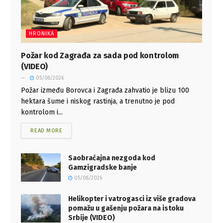
HRONIKA
Požar kod Zagrađa za sada pod kontrolom
(VIDEO)
05/08/2026
Požar između Borovca i Zagrađa zahvatio je blizu 100
hektara šume i niskog rastinja, a trenutno je pod
kontrolom i...
READ MORE
Saobraćajna nezgoda kod
Gamzigradske banje
05/08/2026
Helikopter i vatrogasci iz više gradova
pomažu u gašenju požara na istoku
Srbije (VIDEO)