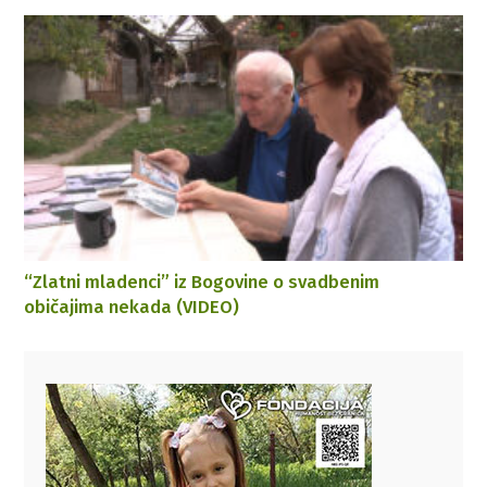
“Zlatni mladenci” iz Bogovine o svadbenim
običajima nekada (VIDEO)