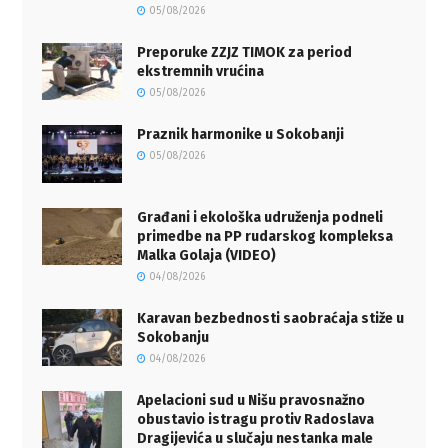
05/08/2026
Preporuke ZZJZ TIMOK za period
ekstremnih vrućina
05/08/2026
Praznik harmonike u Sokobanji
05/08/2026
Građani i ekološka udruženja podneli
primedbe na PP rudarskog kompleksa
Malka Golaja (VIDEO)
04/08/2026
Karavan bezbednosti saobraćaja stiže u
Sokobanju
04/08/2026
Apelacioni sud u Nišu pravosnažno
obustavio istragu protiv Radoslava
Dragijevića u slučaju nestanka male