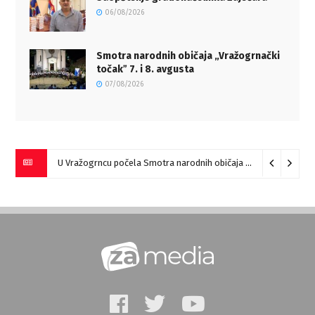
06/08/2026
Smotra narodnih običaja „Vražogrnački
točakˮ 7. i 8. avgusta
07/08/2026
U Vražogrncu počela Smotra narodnih običaja „Vražogrnački točak“