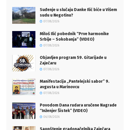
Suđenje u slučaju Danke Ilić biće u Višem
sudu u Negotinu?
07/08/2026
Miloš Ilić pobednik “Prve harmonike
Srbije – Sokobanja” (VIDEO)
07/08/2026
Objavljen program 59. Gitarijade u
Zaječaru
07/08/2026
Manifestacija „Pantelejski sabor” 9.
avgusta u Marinovcu
07/08/2026
Povodom Dana rudara uručene Nagrade
“Inženjer Šistek” (VIDEO)
06/08/2026
Saopštenje gradonačelnika Zaječara