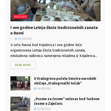
KULTURA
I ove godine Letnja škola tradicionalnih zanata
u Ravni
08/08/2026
U selu Ravna kod Knjaževca i ove godine biće
organizovana Letnja škola tradicionalnih zanata,
edukativna radionica namenjena mladima iz Knjaževca...
READ MORE
U Vražogrncu počela Smotra narodnih
običaja „Vražogrnački točak“
08/08/2026
„Pesme za česme“ večeras kod Tackove
česme u Zaječaru
07/08/2026