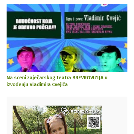
Na sceni zaječarskog teatra BREVROVIZIJA u
izvođenju Vladimira Cvejića