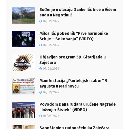
Suđenje u slučaju Danke Ilić biće u Višem
sudu u Negotinu?
07/08/2026
Miloš Ilić pobednik “Prve harmonike
Srbije – Sokobanja” (VIDEO)
07/08/2026
Objavljen program 59. Gitarijade u
Zaječaru
07/08/2026
Manifestacija „Pantelejski sabor” 9.
avgusta u Marinovcu
07/08/2026
Povodom Dana rudara uručene Nagrade
“Inženjer Šistek” (VIDEO)
06/08/2026
Saopštenje gradonačelnika Zaječara