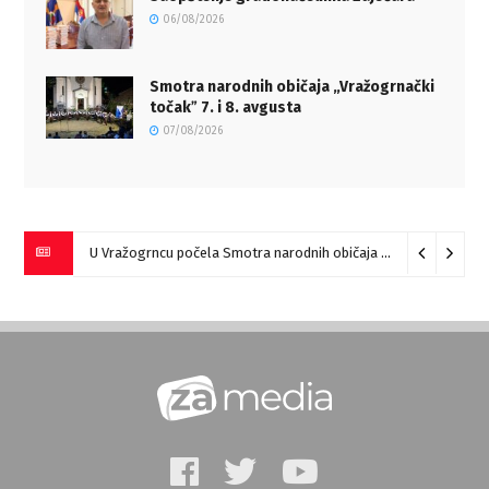
06/08/2026
Smotra narodnih običaja „Vražogrnački
točakˮ 7. i 8. avgusta
07/08/2026
U Vražogrncu počela Smotra narodnih običaja „Vražogrnački točak“