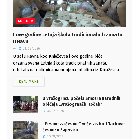
KULTURA
I ove godine Letnja škola tradicionalnih zanata
u Ravni
08/08/2026
U selu Ravna kod Knjaževca i ove godine biće
organizovana Letnja škola tradicionalnih zanata,
edukativna radionica namenjena mladima iz Knjaževca...
READ MORE
U Vražogrncu počela Smotra narodnih
običaja „Vražogrnački točak“
08/08/2026
„Pesme za česme“ večeras kod Tackove
česme u Zaječaru
07/08/2026