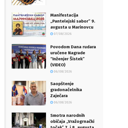
Manifestacija
„Pantelejski sabor” 9.
avgusta u Marinovcu
07/08/2026
Povodom Dana rudara
uručene Nagrade
“Inženjer Šistek”
(VIDEO)
06/08/2026
Saopštenje
gradonačelnika
Zaječara
06/08/2026
Smotra narodnih
običaja „Vražogrnački
točakˮ 7. i 8. avgusta