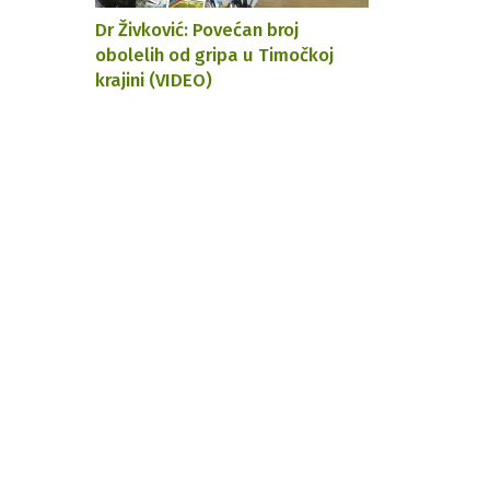
Dr Živković: Povećan broj
obolelih od gripa u Timočkoj
krajini (VIDEO)