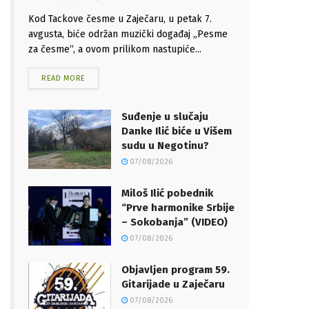
Kod Tackove česme u Zaječaru, u petak 7.
avgusta, biće održan muzički događaj „Pesme
za česme“, a ovom prilikom nastupiće...
READ MORE
Suđenje u slučaju
Danke Ilić biće u Višem
sudu u Negotinu?
07/08/2026
Miloš Ilić pobednik
“Prve harmonike Srbije
– Sokobanja” (VIDEO)
07/08/2026
Objavljen program 59.
Gitarijade u Zaječaru
07/08/2026