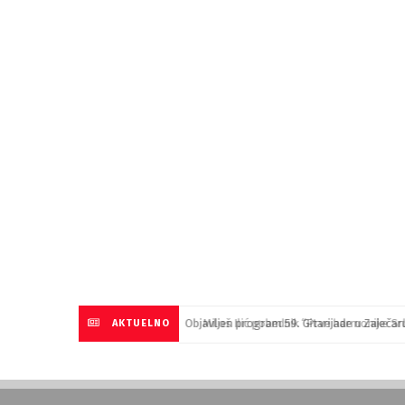
Objavljen program 59. Gitarijade u Zaječ
AKTUELNO