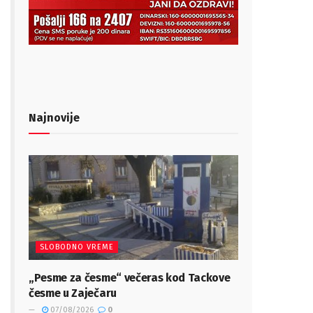
Najnovije
SLOBODNO VREME
„Pesme za česme“ večeras kod Tackove
česme u Zaječaru
07/08/2026
0