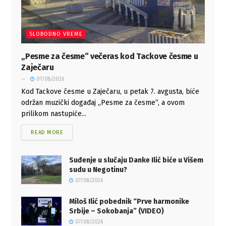
SLOBODNO VREME
„Pesme za česme“ večeras kod Tackove česme u
Zaječaru
07/08/2026
Kod Tackove česme u Zaječaru, u petak 7. avgusta, biće
održan muzički događaj „Pesme za česme“, a ovom
prilikom nastupiće...
READ MORE
Suđenje u slučaju Danke Ilić biće u Višem
sudu u Negotinu?
07/08/2026
Miloš Ilić pobednik “Prve harmonike
Srbije – Sokobanja” (VIDEO)
07/08/2026