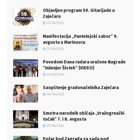
Objavljen program 59. Gitarijade u
Zaječaru
07/08/2026
Manifestacija „Pantelejski sabor” 9.
avgusta u Marinovcu
07/08/2026
Povodom Dana rudara uručene Nagrade
“Inženjer Šistek” (VIDEO)
06/08/2026
Saopštenje gradonačelnika Zaječara
06/08/2026
Smotra narodnih običaja „Vražogrnački
točakˮ 7. i 8. avgusta
07/08/2026
Požar kod Zagrađa za sada pod