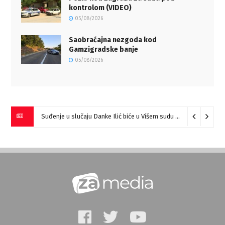
kontrolom (VIDEO)
05/08/2026
Saobraćajna nezgoda kod
Gamzigradske banje
05/08/2026
Suđenje u slučaju Danke Ilić biće u Višem sudu u Negotinu?
07