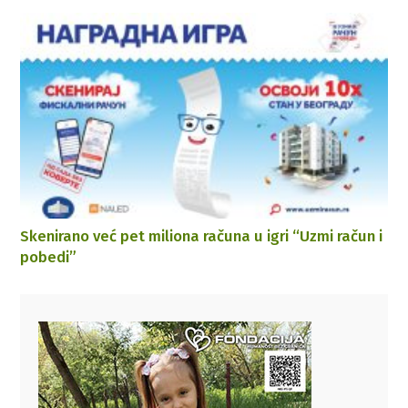
Skenirano već pet miliona računa u igri “Uzmi račun i
pobedi”