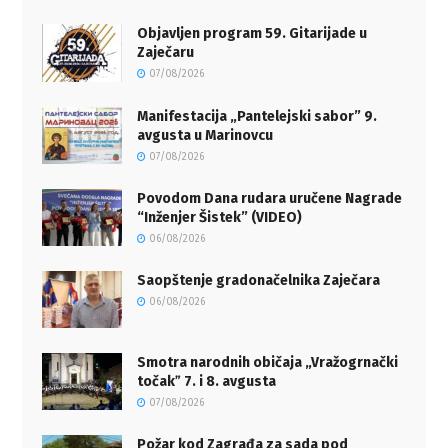
Objavljen program 59. Gitarijade u
Zaječaru
07/08/2026
Manifestacija „Pantelejski sabor” 9.
avgusta u Marinovcu
07/08/2026
Povodom Dana rudara uručene Nagrade
“Inženjer Šistek” (VIDEO)
06/08/2026
Saopštenje gradonačelnika Zaječara
06/08/2026
Smotra narodnih običaja „Vražogrnački
točakˮ 7. i 8. avgusta
07/08/2026
Požar kod Zagrađa za sada pod