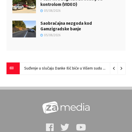
kontrolom (VIDEO)
05/08/2026
Saobraćajna nezgoda kod
Gamzigradske banje
05/08/2026
Suđenje u slučaju Danke Ilić biće u Višem sudu u Negotinu?
07