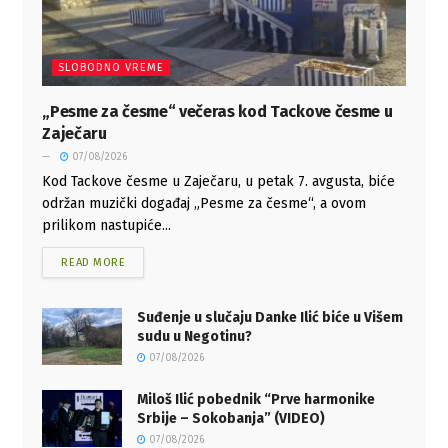
SLOBODNO VREME
„Pesme za česme“ večeras kod Tackove česme u
Zaječaru
07/08/2026
Kod Tackove česme u Zaječaru, u petak 7. avgusta, biće
održan muzički događaj „Pesme za česme“, a ovom
prilikom nastupiće...
READ MORE
Suđenje u slučaju Danke Ilić biće u Višem
sudu u Negotinu?
07/08/2026
Miloš Ilić pobednik “Prve harmonike
Srbije – Sokobanja” (VIDEO)
07/08/2026