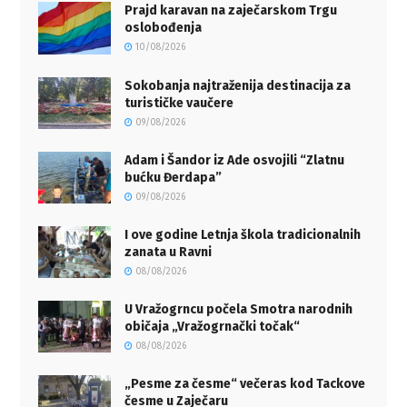
Prajd karavan na zaječarskom Trgu
oslobođenja
10/08/2026
Sokobanja najtraženija destinacija za
turističke vaučere
09/08/2026
Adam i Šandor iz Ade osvojili “Zlatnu
bućku Đerdapa”
09/08/2026
I ove godine Letnja škola tradicionalnih
zanata u Ravni
08/08/2026
U Vražogrncu počela Smotra narodnih
običaja „Vražogrnački točak“
08/08/2026
„Pesme za česme“ večeras kod Tackove
česme u Zaječaru