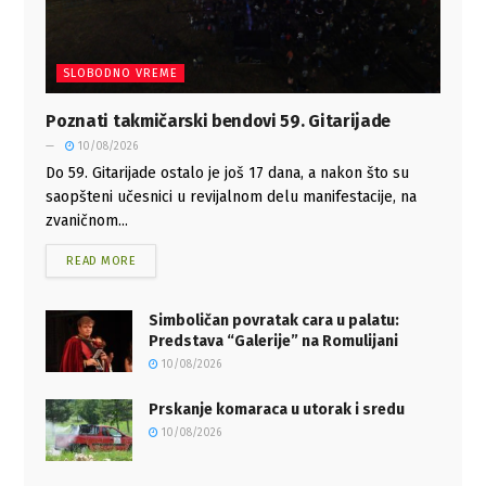
SLOBODNO VREME
Poznati takmičarski bendovi 59. Gitarijade
10/08/2026
Do 59. Gitarijade ostalo je još 17 dana, a nakon što su
saopšteni učesnici u revijalnom delu manifestacije, na
zvaničnom...
READ MORE
Simboličan povratak cara u palatu:
Predstava “Galerije” na Romulijani
10/08/2026
Prskanje komaraca u utorak i sredu
10/08/2026