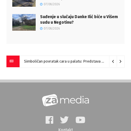
07/08/2026
Suđenje u slučaju Danke Ilić biće u Višem
sudu u Negotinu?
07/08/2026
Simboličan povratak cara u palatu: Predstava “Galerije” na Romulijani
Kontakt