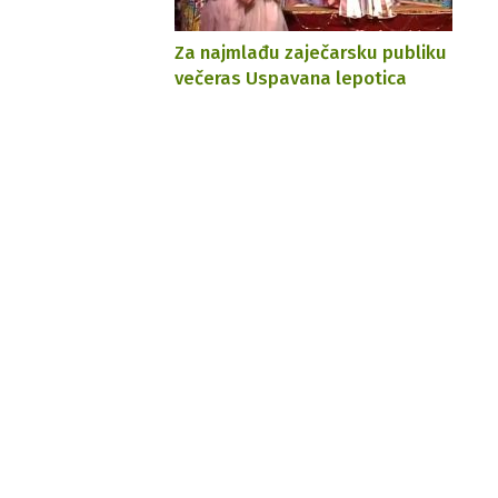
Za najmlađu zaječarsku publiku
večeras Uspavana lepotica