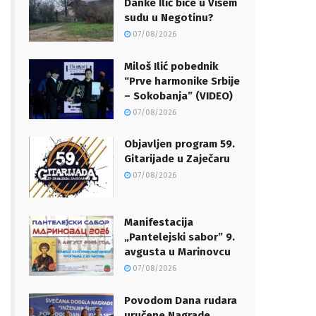
Danke Ilić biće u Višem
sudu u Negotinu?
07/08/2026
Miloš Ilić pobednik
“Prve harmonike Srbije
– Sokobanja” (VIDEO)
07/08/2026
Objavljen program 59.
Gitarijade u Zaječaru
07/08/2026
Manifestacija
„Pantelejski sabor” 9.
avgusta u Marinovcu
07/08/2026
Povodom Dana rudara
uručene Nagrade