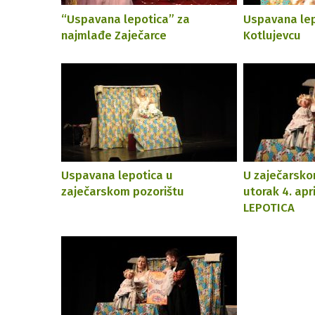
“Uspavana lepotica” za
Uspavana lep
najmlađe Zaječarce
Kotlujevcu
Uspavana lepotica u
U zaječarsko
zaječarskom pozorištu
utorak 4. ap
LEPOTICA