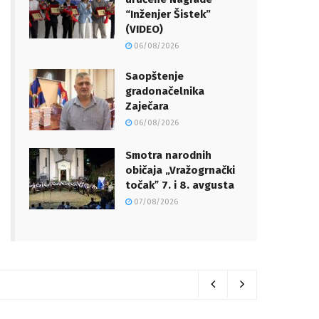
“Inženjer Šistek”
(VIDEO)
06/08/2026
Saopštenje
gradonačelnika
Zaječara
06/08/2026
Smotra narodnih
običaja „Vražogrnački
točakˮ 7. i 8. avgusta
07/08/2026