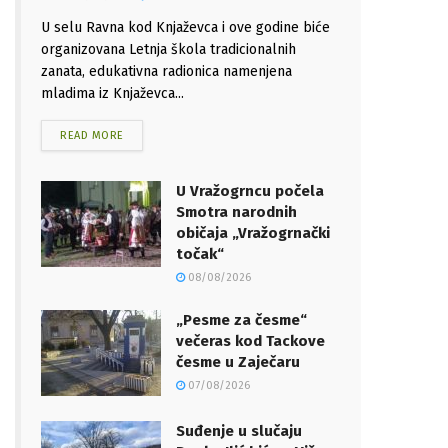
U selu Ravna kod Knjaževca i ove godine biće
organizovana Letnja škola tradicionalnih
zanata, edukativna radionica namenjena
mladima iz Knjaževca...
READ MORE
U Vražogrncu počela
Smotra narodnih
običaja „Vražogrnački
točak“
08/08/2026
„Pesme za česme“
večeras kod Tackove
česme u Zaječaru
07/08/2026
Suđenje u slučaju