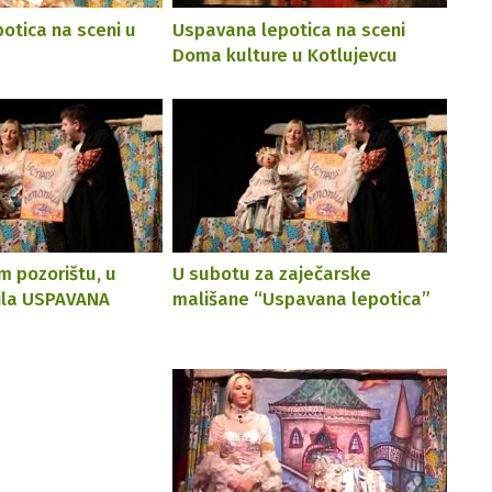
otica na sceni u
Uspavana lepotica na sceni
Doma kulture u Kotlujevcu
m pozorištu, u
U subotu za zaječarske
rila USPAVANA
mališane “Uspavana lepotica”