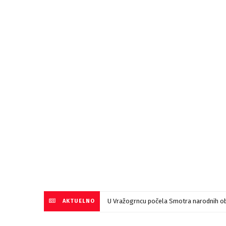
U Vražogrncu počela Smotra narodnih ob
AKTUELNO