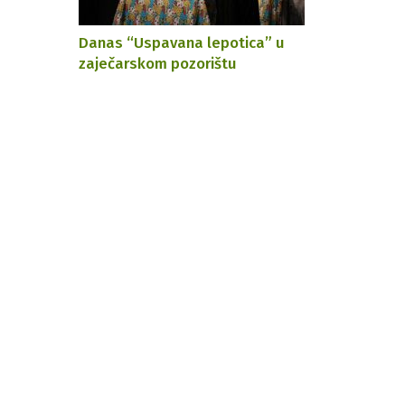
Danas “Uspavana lepotica” u
zaječarskom pozorištu