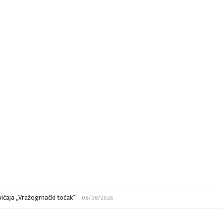
ičaja „Vražogrnački točak“
08/08/2026