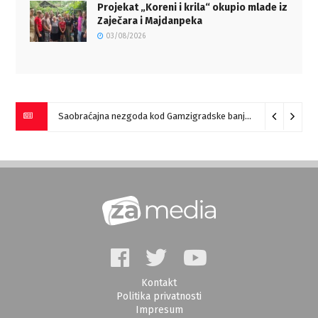
Projekat „Koreni i krila“ okupio mlade iz
Zaječara i Majdanpeka
03/08/2026
Saobraćajna nezgoda kod Gamzigradske banje
05/08/2026
Kontakt
Politika privatnosti
Impresum