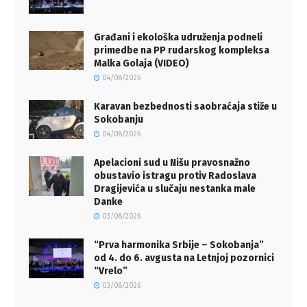
Građani i ekološka udruženja podneli
primedbe na PP rudarskog kompleksa
Malka Golaja (VIDEO)
04/08/2026
Karavan bezbednosti saobraćaja stiže u
Sokobanju
04/08/2026
Apelacioni sud u Nišu pravosnažno
obustavio istragu protiv Radoslava
Dragijevića u slučaju nestanka male
Danke
03/08/2026
“Prva harmonika Srbije – Sokobanja”
od 4. do 6. avgusta na Letnjoj pozornici
“Vrelo”
03/08/2026