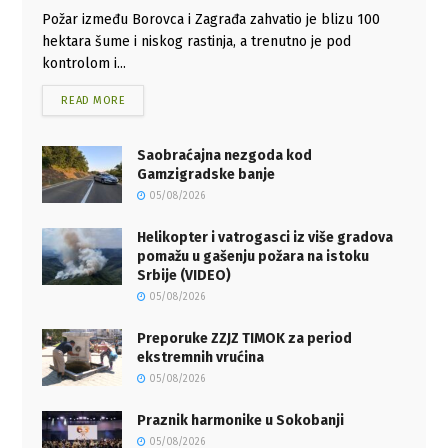
Požar između Borovca i Zagrađa zahvatio je blizu 100
hektara šume i niskog rastinja, a trenutno je pod
kontrolom i...
READ MORE
Saobraćajna nezgoda kod
Gamzigradske banje
05/08/2026
Helikopter i vatrogasci iz više gradova
pomažu u gašenju požara na istoku
Srbije (VIDEO)
05/08/2026
Preporuke ZZJZ TIMOK za period
ekstremnih vrućina
05/08/2026
Praznik harmonike u Sokobanji
05/08/2026