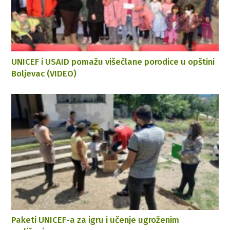
UNICEF i USAID pomažu višečlane porodice u opštini
Boljevac (VIDEO)
Paketi UNICEF-a za igru i učenje ugroženim