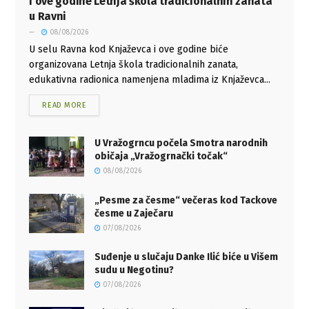
I ove godine Letnja škola tradicionalnih zanata
u Ravni
08/08/2026
U selu Ravna kod Knjaževca i ove godine biće
organizovana Letnja škola tradicionalnih zanata,
edukativna radionica namenjena mladima iz Knjaževca...
READ MORE
U Vražogrncu počela Smotra narodnih
običaja „Vražogrnački točak“
08/08/2026
„Pesme za česme“ večeras kod Tackove
česme u Zaječaru
07/08/2026
Suđenje u slučaju Danke Ilić biće u Višem
sudu u Negotinu?
07/08/2026