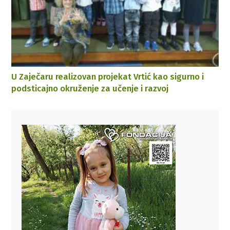
U Zaječaru realizovan projekat Vrtić kаo sigurno i
podsticаjno okruženje zа učenje i rаzvoj