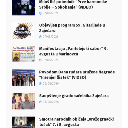
Miloš Ilić pobednik “Prve harmonike
Srbije – Sokobanja” (VIDEO)
07/08/2026
Objavljen program 59. Gitarijade u
Zaječaru
07/08/2026
Manifestacija „Pantelejski sabor” 9.
avgusta u Marinovcu
07/08/2026
Povodom Dana rudara uručene Nagrade
“Inženjer Šistek” (VIDEO)
06/08/2026
Saopštenje gradonačelnika Zaječara
06/08/2026
Smotra narodnih običaja „Vražogrnački
točakˮ 7. i 8. avgusta