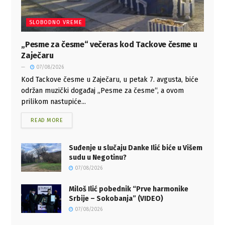
SLOBODNO VREME
„Pesme za česme“ večeras kod Tackove česme u
Zaječaru
07/08/2026
Kod Tackove česme u Zaječaru, u petak 7. avgusta, biće
održan muzički događaj „Pesme za česme“, a ovom
prilikom nastupiće...
READ MORE
Suđenje u slučaju Danke Ilić biće u Višem
sudu u Negotinu?
07/08/2026
Miloš Ilić pobednik “Prve harmonike
Srbije – Sokobanja” (VIDEO)
07/08/2026