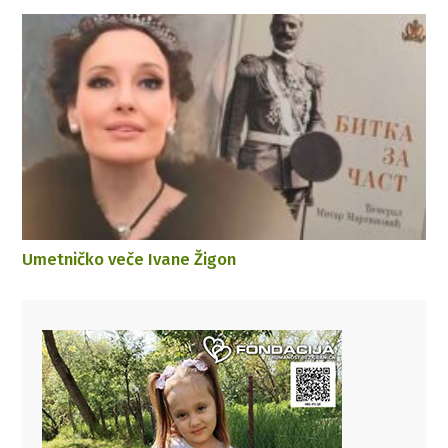
Umetničko veče Ivane Žigon