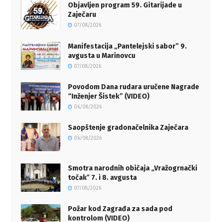
Objavljen program 59. Gitarijade u
Zaječaru
07/08/2026
Manifestacija „Pantelejski sabor” 9.
avgusta u Marinovcu
07/08/2026
Povodom Dana rudara uručene Nagrade
“Inženjer Šistek” (VIDEO)
06/08/2026
Saopštenje gradonačelnika Zaječara
06/08/2026
Smotra narodnih običaja „Vražogrnački
točakˮ 7. i 8. avgusta
07/08/2026
Požar kod Zagrađa za sada pod
kontrolom (VIDEO)