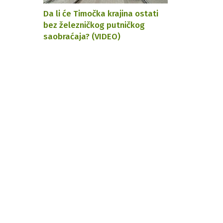
Da li će Timočka krajina ostati
bez železničkog putničkog
saobraćaja? (VIDEO)