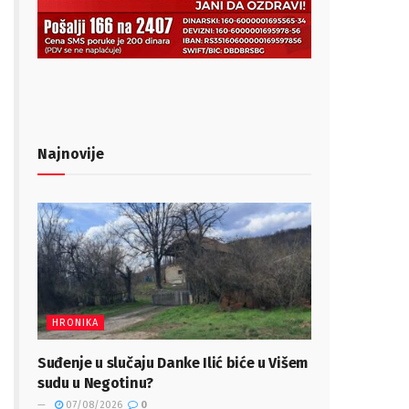
Najnovije
HRONIKA
Suđenje u slučaju Danke Ilić biće u Višem
sudu u Negotinu?
07/08/2026
0