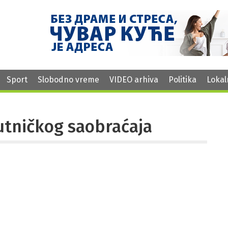
Sport
Slobodno vreme
VIDEO arhiva
Politika
Lokal
utničkog saobraćaja