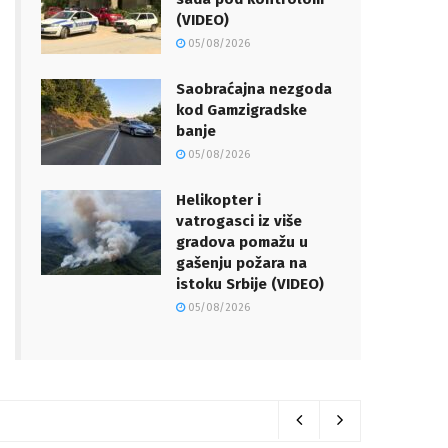
(VIDEO)
05/08/2026
Saobraćajna nezgoda
kod Gamzigradske
banje
05/08/2026
Helikopter i
vatrogasci iz više
gradova pomažu u
gašenju požara na
istoku Srbije (VIDEO)
05/08/2026