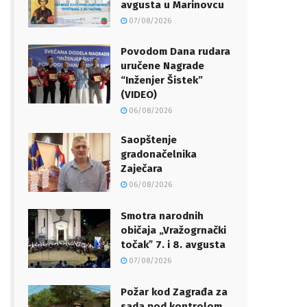
avgusta u Marinovcu
07/08/2026
Povodom Dana rudara
uručene Nagrade
“Inženjer Šistek”
(VIDEO)
06/08/2026
Saopštenje
gradonačelnika
Zaječara
06/08/2026
Smotra narodnih
običaja „Vražogrnački
točakˮ 7. i 8. avgusta
07/08/2026
Požar kod Zagrađa za
sada pod kontrolom