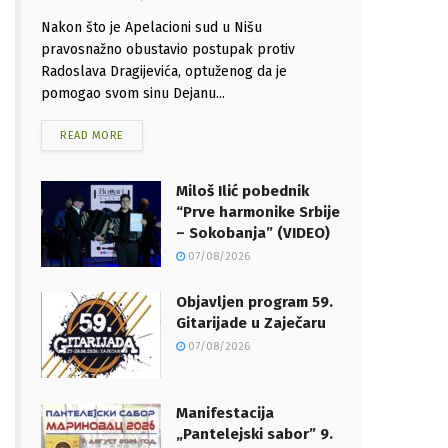
Nakon što je Apelacioni sud u Nišu
pravosnažno obustavio postupak protiv
Radoslava Dragijevića, optuženog da je
pomogao svom sinu Dejanu...
READ MORE
Miloš Ilić pobednik
“Prve harmonike Srbije
– Sokobanja” (VIDEO)
07/08/2026
Objavljen program 59.
Gitarijade u Zaječaru
07/08/2026
Manifestacija
„Pantelejski sabor” 9.