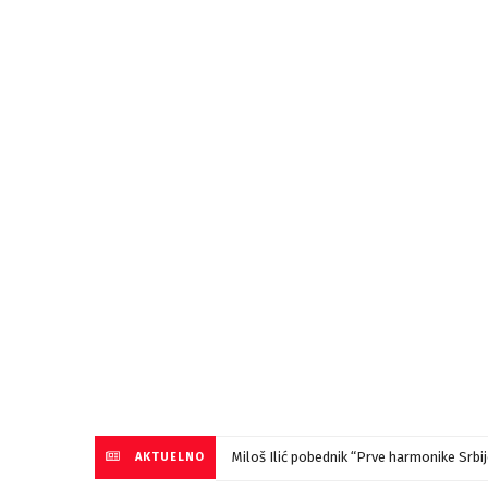
Miloš Ilić pobednik “Prve harmonike Srb
AKTUELNO