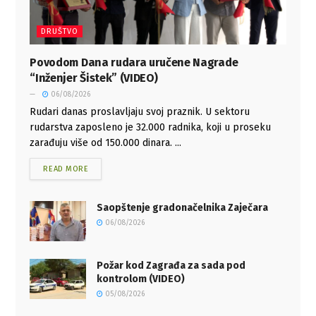
DRUŠTVO
Povodom Dana rudara uručene Nagrade
“Inženjer Šistek” (VIDEO)
06/08/2026
Rudari danas proslavljaju svoj praznik. U sektoru
rudarstva zaposleno je 32.000 radnika, koji u proseku
zarađuju više od 150.000 dinara. ...
READ MORE
Saopštenje gradonačelnika Zaječara
06/08/2026
Požar kod Zagrađa za sada pod
kontrolom (VIDEO)
05/08/2026