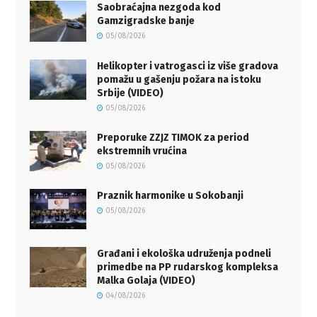
Saobraćajna nezgoda kod
Gamzigradske banje
05/08/2026
Helikopter i vatrogasci iz više gradova
pomažu u gašenju požara na istoku
Srbije (VIDEO)
05/08/2026
Preporuke ZZJZ TIMOK za period
ekstremnih vrućina
05/08/2026
Praznik harmonike u Sokobanji
05/08/2026
Građani i ekološka udruženja podneli
primedbe na PP rudarskog kompleksa
Malka Golaja (VIDEO)
04/08/2026