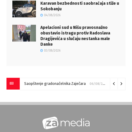
Karavan bezbednosti saobraćaja stiže u
Sokobanju
04/08/2026
Apelacioni sud u Nišu pravosnažno
obustavio istragu protiv Radoslava
Dragijevića u slučaju nestanka male
Danke
03/08/2026
Saopštenje gradonačelnika Zaječara
06/08/2026