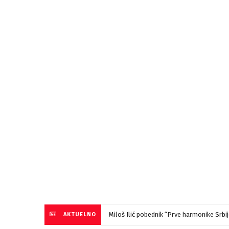
Miloš Ilić pobednik “Prve harmonike Srb
AKTUELNO