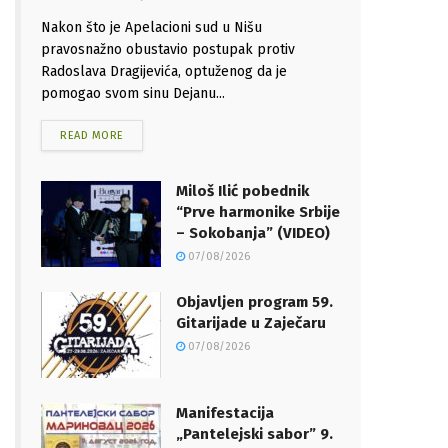
Nakon što je Apelacioni sud u Nišu
pravosnažno obustavio postupak protiv
Radoslava Dragijevića, optuženog da je
pomogao svom sinu Dejanu...
READ MORE
Miloš Ilić pobednik
“Prve harmonike Srbije
– Sokobanja” (VIDEO)
07/08/2026
Objavljen program 59.
Gitarijade u Zaječaru
07/08/2026
Manifestacija
„Pantelejski sabor” 9.