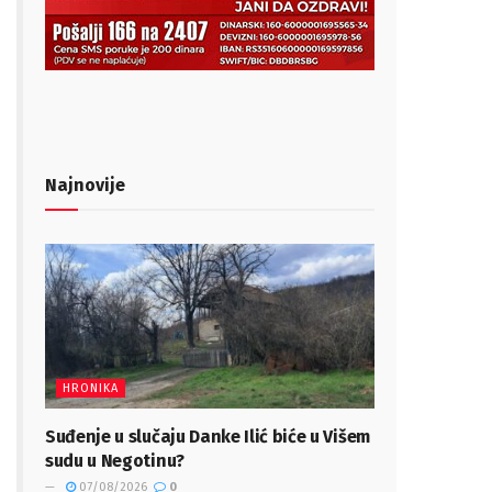
Najnovije
HRONIKA
Suđenje u slučaju Danke Ilić biće u Višem
sudu u Negotinu?
07/08/2026
0