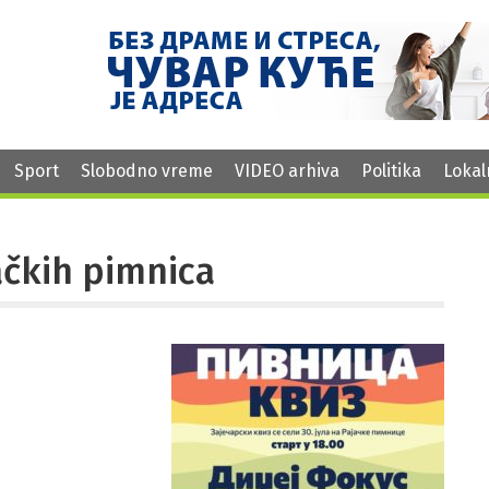
Sport
Slobodno vreme
VIDEO arhiva
Politika
Lokal
ačkih pimnica