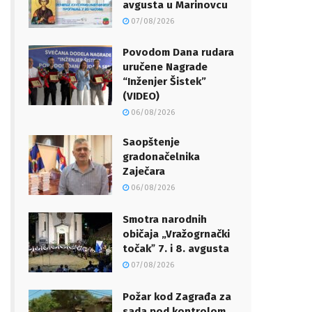
avgusta u Marinovcu
07/08/2026
Povodom Dana rudara
uručene Nagrade
“Inženjer Šistek”
(VIDEO)
06/08/2026
Saopštenje
gradonačelnika
Zaječara
06/08/2026
Smotra narodnih
običaja „Vražogrnački
točakˮ 7. i 8. avgusta
07/08/2026
Požar kod Zagrađa za
sada pod kontrolom