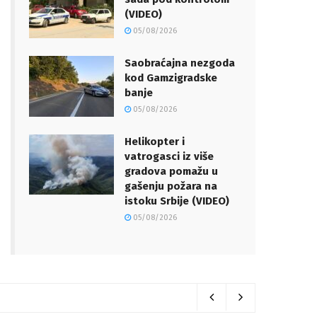
(VIDEO)
05/08/2026
Saobraćajna nezgoda
kod Gamzigradske
banje
05/08/2026
Helikopter i
vatrogasci iz više
gradova pomažu u
gašenju požara na
istoku Srbije (VIDEO)
05/08/2026