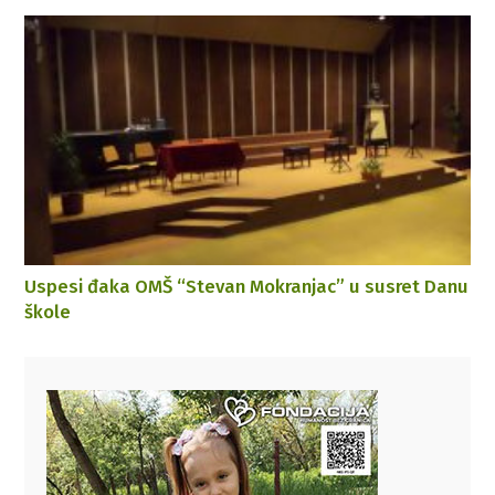
Uspesi đaka OMŠ “Stevan Mokranjac” u susret Danu
škole