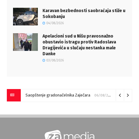
Karavan bezbednosti saobraćaja stiže u
Sokobanju
04/08/2026
Apelacioni sud u Nišu pravosnažno
obustavio istragu protiv Radoslava
Dragijevića u slučaju nestanka male
Danke
03/08/2026
Saopštenje gradonačelnika Zaječara
06/08/2026