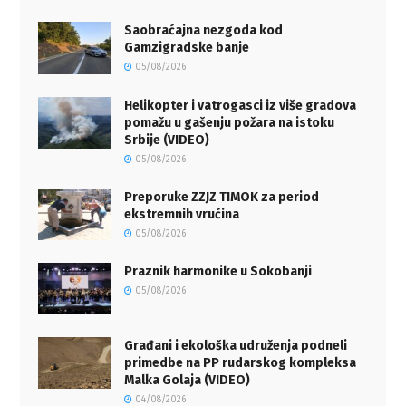
Saobraćajna nezgoda kod
Gamzigradske banje
05/08/2026
Helikopter i vatrogasci iz više gradova
pomažu u gašenju požara na istoku
Srbije (VIDEO)
05/08/2026
Preporuke ZZJZ TIMOK za period
ekstremnih vrućina
05/08/2026
Praznik harmonike u Sokobanji
05/08/2026
Građani i ekološka udruženja podneli
primedbe na PP rudarskog kompleksa
Malka Golaja (VIDEO)
04/08/2026