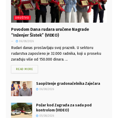
DRUŠTVO
Povodom Dana rudara uručene Nagrade
“Inženjer Šistek” (VIDEO)
06/08/2026
Rudari danas proslavljaju svoj praznik. U sektoru
rudarstva zaposleno je 32.000 radnika, koji u proseku
zarađuju više od 150.000 dinara. ...
READ MORE
Saopštenje gradonačelnika Zaječara
06/08/2026
Požar kod Zagrađa za sada pod
kontrolom (VIDEO)
05/08/2026