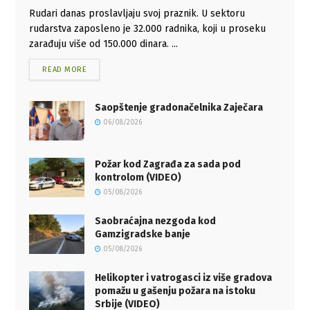
Rudari danas proslavljaju svoj praznik. U sektoru
rudarstva zaposleno je 32.000 radnika, koji u proseku
zarađuju više od 150.000 dinara. ...
READ MORE
Saopštenje gradonačelnika Zaječara
06/08/2026
Požar kod Zagrađa za sada pod
kontrolom (VIDEO)
05/08/2026
Saobraćajna nezgoda kod
Gamzigradske banje
05/08/2026
Helikopter i vatrogasci iz više gradova
pomažu u gašenju požara na istoku
Srbije (VIDEO)