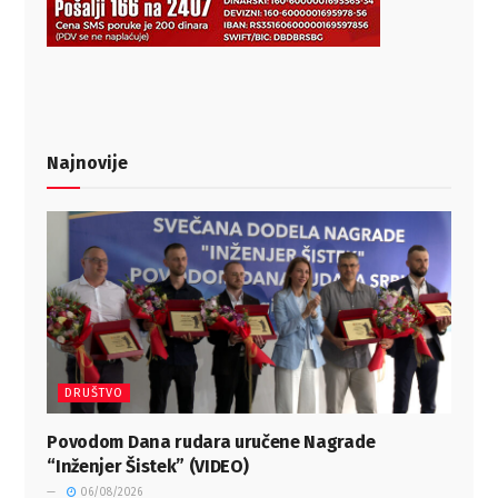
Najnovije
DRUŠTVO
Povodom Dana rudara uručene Nagrade
“Inženjer Šistek” (VIDEO)
06/08/2026