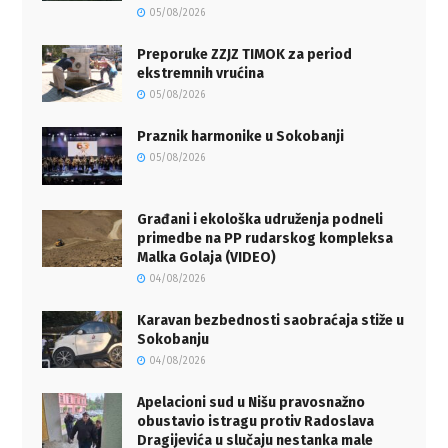
05/08/2026
Preporuke ZZJZ TIMOK za period
ekstremnih vrućina
05/08/2026
Praznik harmonike u Sokobanji
05/08/2026
Građani i ekološka udruženja podneli
primedbe na PP rudarskog kompleksa
Malka Golaja (VIDEO)
04/08/2026
Karavan bezbednosti saobraćaja stiže u
Sokobanju
04/08/2026
Apelacioni sud u Nišu pravosnažno
obustavio istragu protiv Radoslava
Dragijevića u slučaju nestanka male