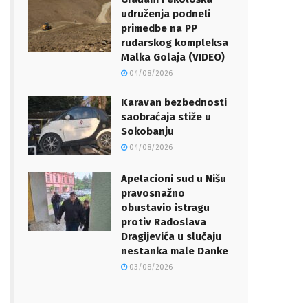
udruženja podneli
primedbe na PP
rudarskog kompleksa
Malka Golaja (VIDEO)
04/08/2026
Karavan bezbednosti
saobraćaja stiže u
Sokobanju
04/08/2026
Apelacioni sud u Nišu
pravosnažno
obustavio istragu
protiv Radoslava
Dragijevića u slučaju
nestanka male Danke
03/08/2026