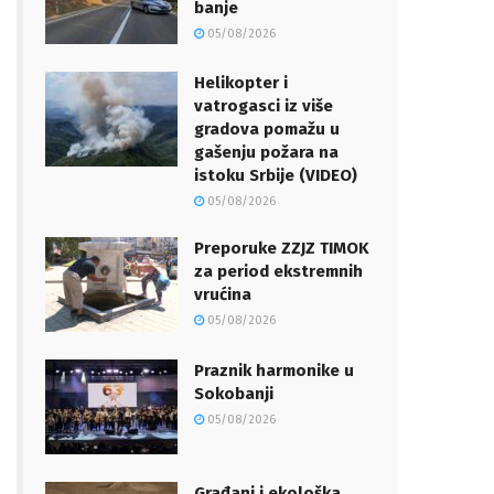
banje
05/08/2026
Helikopter i
vatrogasci iz više
gradova pomažu u
gašenju požara na
istoku Srbije (VIDEO)
05/08/2026
Preporuke ZZJZ TIMOK
za period ekstremnih
vrućina
05/08/2026
Praznik harmonike u
Sokobanji
05/08/2026
Građani i ekološka