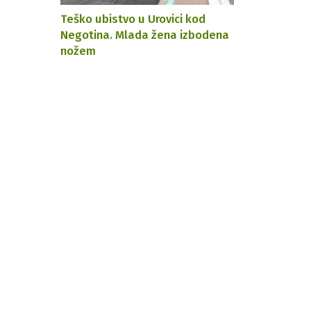
Teško ubistvo u Urovici kod
Negotina. Mlada žena izbodena
nožem