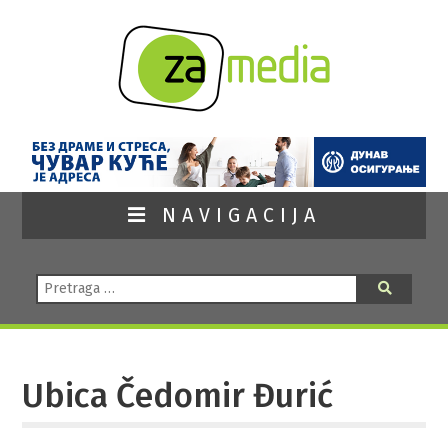
NAVIGACIJA
Pretraga:
Pretraga
Ubica Čedomir Đurić