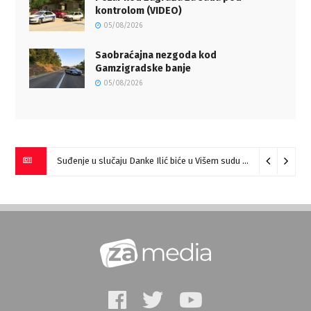
kontrolom (VIDEO)
05/08/2026
Saobraćajna nezgoda kod
Gamzigradske banje
05/08/2026
Suđenje u slučaju Danke Ilić biće u Višem sudu u Negotinu?
07