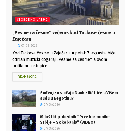
SLOBODNO VREME
„Pesme za česme“ večeras kod Tackove česme u
Zaječaru
07/08/2026
Kod Tackove česme u Zaječaru, u petak 7. avgusta, biće
održan muzički događaj „Pesme za česme“, a ovom
prilikom nastupiće...
READ MORE
Suđenje u slučaju Danke Ilić biće u Višem
sudu u Negotinu?
07/08/2026
Miloš Ilić pobednik “Prve harmonike
Srbije – Sokobanja” (VIDEO)
07/08/2026