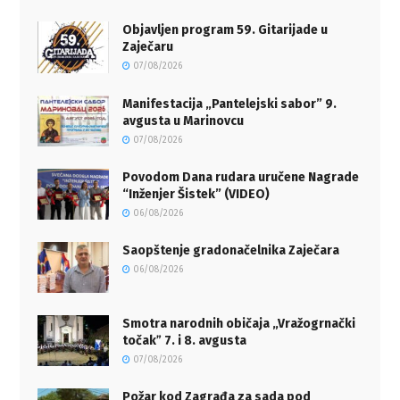
Objavljen program 59. Gitarijade u
Zaječaru
07/08/2026
Manifestacija „Pantelejski sabor” 9.
avgusta u Marinovcu
07/08/2026
Povodom Dana rudara uručene Nagrade
“Inženjer Šistek” (VIDEO)
06/08/2026
Saopštenje gradonačelnika Zaječara
06/08/2026
Smotra narodnih običaja „Vražogrnački
točakˮ 7. i 8. avgusta
07/08/2026
Požar kod Zagrađa za sada pod