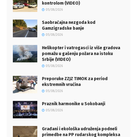
kontrolom (VIDEO)
05/08/2026
Saobraćajna nezgoda kod
Gamzigradske banje
05/08/2026
Helikopter i vatrogasci iz više gradova
pomažu u gašenju požara na istoku
Srbije (VIDEO)
05/08/2026
Preporuke ZZJZ TIMOK za period
ekstremnih vrućina
05/08/2026
Praznik harmonike u Sokobanji
05/08/2026
Građani i ekološka udruženja podneli
primedbe na PP rudarskog kompleksa