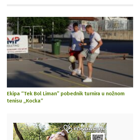
Ekipa “Tek Bol Liman” pobednik turnira u nožnom
tenisu „Кocka“