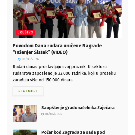
DRUŠTVO
Povodom Dana rudara uručene Nagrade
“Inženjer Šistek” (VIDEO)
06/08/2026
Rudari danas proslavljaju svoj praznik. U sektoru
rudarstva zaposleno je 32.000 radnika, koji u proseku
zarađuju više od 150.000 dinara. ...
READ MORE
Saopštenje gradonačelnika Zaječara
06/08/2026
Požar kod Zagrađa za sada pod