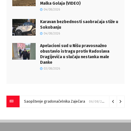
Malka Golaja (VIDEO)
04/08/2026
Karavan bezbednosti saobraćaja stiže u
Sokobanju
04/08/2026
Apelacioni sud u Nišu pravosnažno
obustavio istragu protiv Radoslava
Dragijevića u slučaju nestanka male
Danke
03/08/2026
Saopštenje gradonačelnika Zaječara
06/08/2026