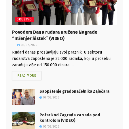
DRUŠTVO
Povodom Dana rudara uručene Nagrade
“Inženjer Šistek” (VIDEO)
06/08/2026
Rudari danas proslavljaju svoj praznik. U sektoru
rudarstva zaposleno je 32.000 radnika, koji u proseku
zarađuju više od 150.000 dinara. ...
READ MORE
Saopštenje gradonačelnika Zaječara
06/08/2026
Požar kod Zagrađa za sada pod
kontrolom (VIDEO)
05/08/2026