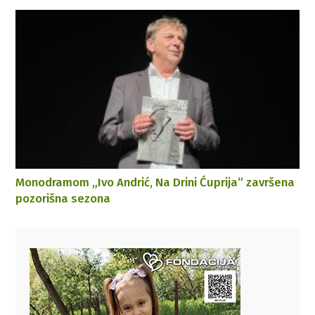
Monodramom „Ivo Andrić, Na Drini Ćuprija“ završena
pozorišna sezona