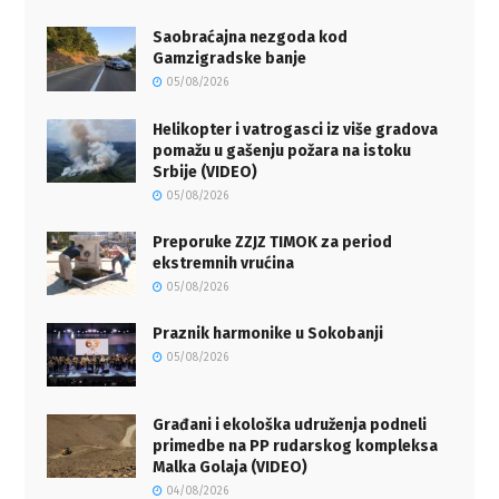
Saobraćajna nezgoda kod
Gamzigradske banje
05/08/2026
Helikopter i vatrogasci iz više gradova
pomažu u gašenju požara na istoku
Srbije (VIDEO)
05/08/2026
Preporuke ZZJZ TIMOK za period
ekstremnih vrućina
05/08/2026
Praznik harmonike u Sokobanji
05/08/2026
Građani i ekološka udruženja podneli
primedbe na PP rudarskog kompleksa
Malka Golaja (VIDEO)
04/08/2026