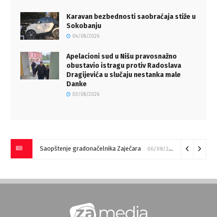
Karavan bezbednosti saobraćaja stiže u
Sokobanju
04/08/2026
Apelacioni sud u Nišu pravosnažno
obustavio istragu protiv Radoslava
Dragijevića u slučaju nestanka male
Danke
03/08/2026
Saopštenje gradonačelnika Zaječara
06/08/2026