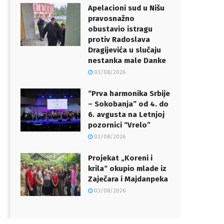
Apelacioni sud u Nišu
pravosnažno
obustavio istragu
protiv Radoslava
Dragijevića u slučaju
nestanka male Danke
03/08/2026
“Prva harmonika Srbije
– Sokobanja” od 4. do
6. avgusta na Letnjoj
pozornici “Vrelo”
03/08/2026
Projekat „Koreni i
krila“ okupio mlade iz
Zaječara i Majdanpeka
03/08/2026