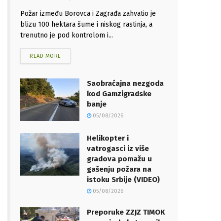
Požar između Borovca i Zagrađa zahvatio je
blizu 100 hektara šume i niskog rastinja, a
trenutno je pod kontrolom i...
READ MORE
Saobraćajna nezgoda
kod Gamzigradske
banje
05/08/2026
Helikopter i
vatrogasci iz više
gradova pomažu u
gašenju požara na
istoku Srbije (VIDEO)
05/08/2026
Preporuke ZZJZ TIMOK