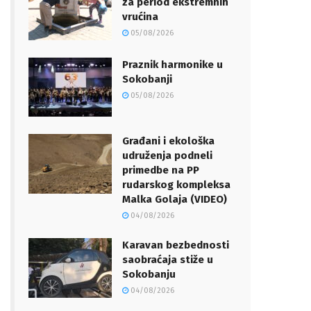
za period ekstremnih
vrućina
05/08/2026
Praznik harmonike u
Sokobanji
05/08/2026
Građani i ekološka
udruženja podneli
primedbe na PP
rudarskog kompleksa
Malka Golaja (VIDEO)
04/08/2026
Karavan bezbednosti
saobraćaja stiže u
Sokobanju
04/08/2026