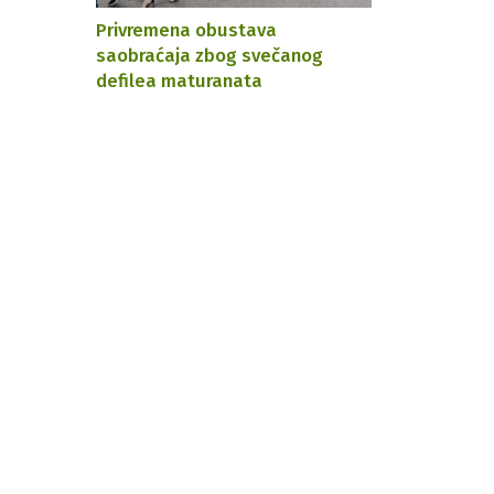
Privremena obustava
saobraćaja zbog svečanog
defilea maturanata