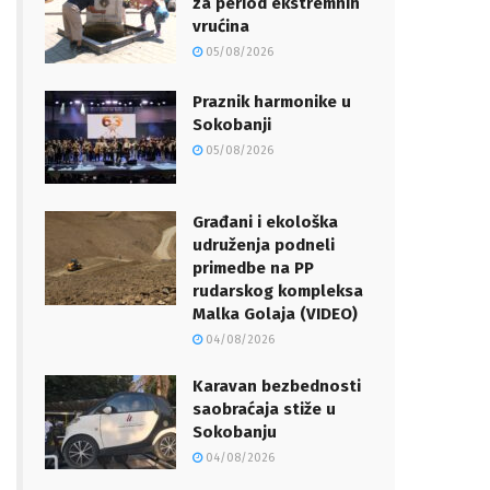
za period ekstremnih
vrućina
05/08/2026
Praznik harmonike u
Sokobanji
05/08/2026
Građani i ekološka
udruženja podneli
primedbe na PP
rudarskog kompleksa
Malka Golaja (VIDEO)
04/08/2026
Karavan bezbednosti
saobraćaja stiže u
Sokobanju
04/08/2026