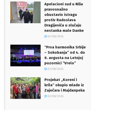
Apelacioni sud u Nišu
pravosnažno
obustavio istragu
protiv Radoslava
Dragijevića u slučaju
nestanka male Danke
03/08/2026
“Prva harmonika Srbije
– Sokobanja” od 4. do
6. avgusta na Letnjoj
pozornici “Vrelo”
03/08/2026
Projekat „Koreni i
krila“ okupio mlade iz
Zaječara i Majdanpeka
03/08/2026