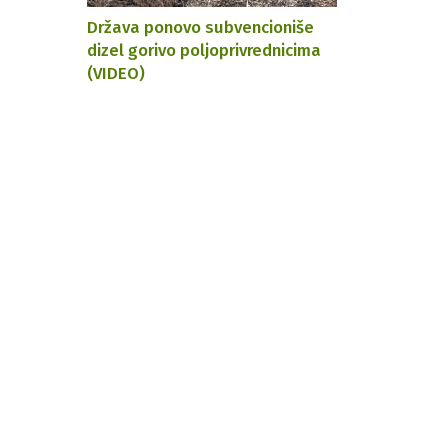
Država ponovo subvencioniše
dizel gorivo poljoprivrednicima
(VIDEO)