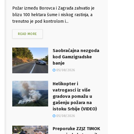
Požar između Borovca i Zagrađa zahvatio je
blizu 100 hektara šume i niskog rastinja, a
trenutno je pod kontrolom i...
READ MORE
Saobraćajna nezgoda
kod Gamzigradske
banje
05/08/2026
Helikopter i
vatrogasci iz više
gradova pomažu u
gašenju požara na
istoku Srbije (VIDEO)
05/08/2026
Preporuke ZZJZ TIMOK