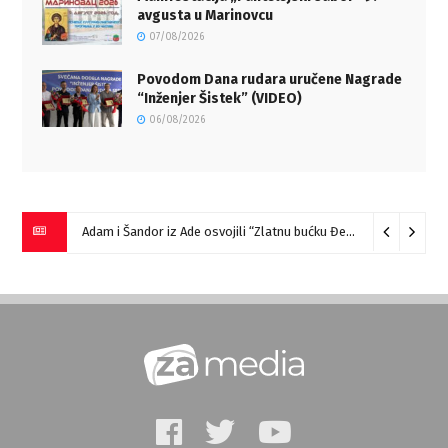
avgusta u Marinovcu
07/08/2026
Povodom Dana rudara uručene Nagrade
“Inženjer Šistek” (VIDEO)
06/08/2026
Adam i Šandor iz Ade osvojili “Zlatnu bućku Đerdapa”
09/08/2