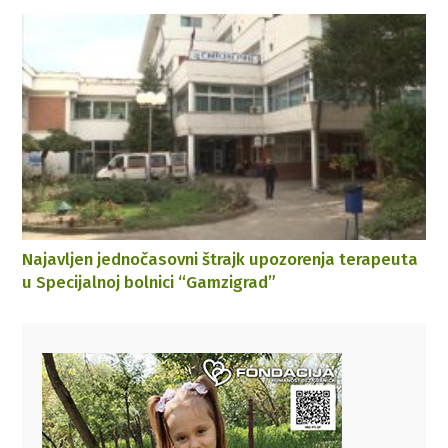
Najavljen jednočasovni štrajk upozorenja terapeuta
u Specijalnoj bolnici “Gamzigrad”