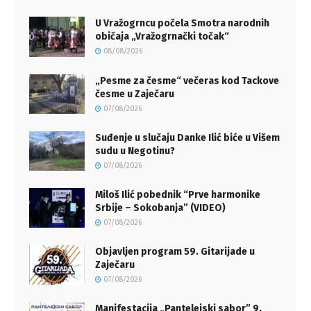
U Vražogrncu počela Smotra narodnih
običaja „Vražogrnački točak“
08/08/2026
„Pesme za česme“ večeras kod Tackove
česme u Zaječaru
07/08/2026
Suđenje u slučaju Danke Ilić biće u Višem
sudu u Negotinu?
07/08/2026
Miloš Ilić pobednik “Prve harmonike
Srbije – Sokobanja” (VIDEO)
07/08/2026
Objavljen program 59. Gitarijade u
Zaječaru
07/08/2026
Manifestacija „Pantelejski sabor” 9.