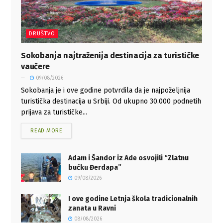
DRUŠTVO
Sokobanja najtraženija destinacija za turističke
vaučere
09/08/2026
Sokobanja je i ove godine potvrdila da je najpoželjnija
turistička destinacija u Srbiji. Od ukupno 30.000 podnetih
prijava za turističke...
READ MORE
Adam i Šandor iz Ade osvojili “Zlatnu
bućku Đerdapa”
09/08/2026
I ove godine Letnja škola tradicionalnih
zanata u Ravni
08/08/2026