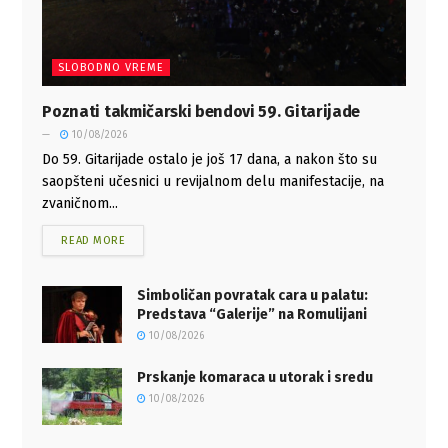
SLOBODNO VREME
Poznati takmičarski bendovi 59. Gitarijade
10/08/2026
Do 59. Gitarijade ostalo je još 17 dana, a nakon što su
saopšteni učesnici u revijalnom delu manifestacije, na
zvaničnom...
READ MORE
Simboličan povratak cara u palatu:
Predstava “Galerije” na Romulijani
10/08/2026
Prskanje komaraca u utorak i sredu
10/08/2026