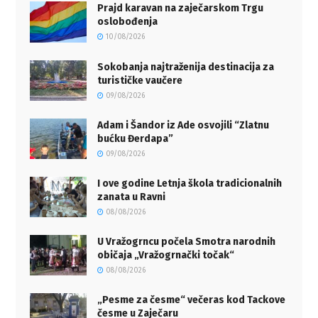
Prajd karavan na zaječarskom Trgu
oslobođenja
10/08/2026
Sokobanja najtraženija destinacija za
turističke vaučere
09/08/2026
Adam i Šandor iz Ade osvojili “Zlatnu
bućku Đerdapa”
09/08/2026
I ove godine Letnja škola tradicionalnih
zanata u Ravni
08/08/2026
U Vražogrncu počela Smotra narodnih
običaja „Vražogrnački točak“
08/08/2026
„Pesme za česme“ večeras kod Tackove
česme u Zaječaru