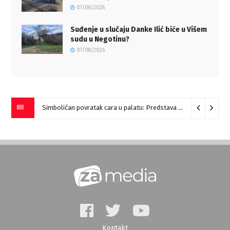
07/08/2026
Suđenje u slučaju Danke Ilić biće u Višem
sudu u Negotinu?
07/08/2026
Simboličan povratak cara u palatu: Predstava “Galerije” na Romulijani
Kontakt