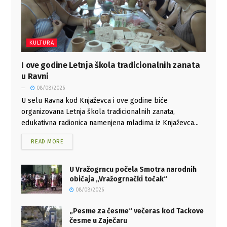
KULTURA
I ove godine Letnja škola tradicionalnih zanata
u Ravni
08/08/2026
U selu Ravna kod Knjaževca i ove godine biće
organizovana Letnja škola tradicionalnih zanata,
edukativna radionica namenjena mladima iz Knjaževca...
READ MORE
U Vražogrncu počela Smotra narodnih
običaja „Vražogrnački točak“
08/08/2026
„Pesme za česme“ večeras kod Tackove
česme u Zaječaru