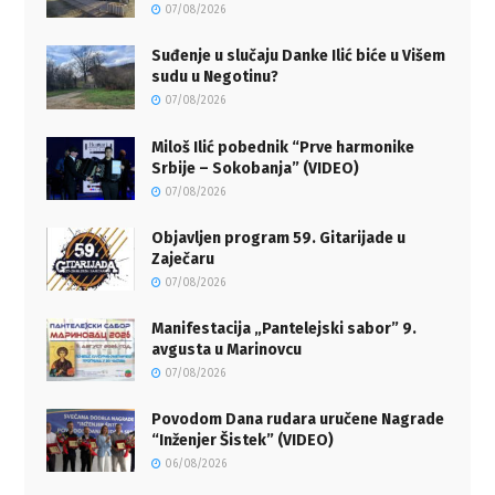
07/08/2026
Suđenje u slučaju Danke Ilić biće u Višem
sudu u Negotinu?
07/08/2026
Miloš Ilić pobednik “Prve harmonike
Srbije – Sokobanja” (VIDEO)
07/08/2026
Objavljen program 59. Gitarijade u
Zaječaru
07/08/2026
Manifestacija „Pantelejski sabor” 9.
avgusta u Marinovcu
07/08/2026
Povodom Dana rudara uručene Nagrade
“Inženjer Šistek” (VIDEO)
06/08/2026