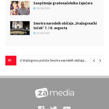
Saopštenje gradonačelnika Zaječara
06/08/2026
Smotra narodnih običaja „Vražogrnački
točakˮ 7. i 8. avgusta
07/08/2026
U Vražogrncu počela Smotra narodnih običaja „Vražogrnački točak“