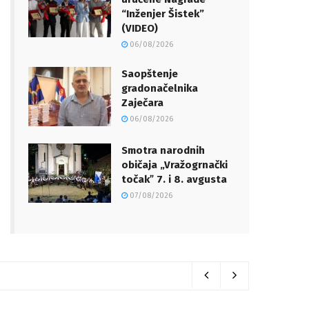
“Inženjer Šistek”
(VIDEO)
06/08/2026
Saopštenje
gradonačelnika
Zaječara
06/08/2026
Smotra narodnih
običaja „Vražogrnački
točakˮ 7. i 8. avgusta
07/08/2026