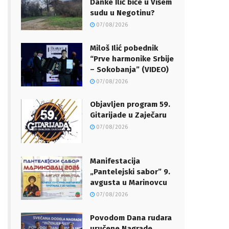
Danke Ilić biće u Višem
sudu u Negotinu?
07/08/2026
Miloš Ilić pobednik
“Prve harmonike Srbije
– Sokobanja” (VIDEO)
07/08/2026
Objavljen program 59.
Gitarijade u Zaječaru
07/08/2026
Manifestacija
„Pantelejski sabor” 9.
avgusta u Marinovcu
07/08/2026
Povodom Dana rudara
uručene Nagrade