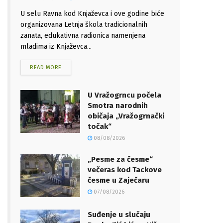
U selu Ravna kod Knjaževca i ove godine biće
organizovana Letnja škola tradicionalnih
zanata, edukativna radionica namenjena
mladima iz Knjaževca...
READ MORE
U Vražogrncu počela
Smotra narodnih
običaja „Vražogrnački
točak“
08/08/2026
„Pesme za česme“
večeras kod Tackove
česme u Zaječaru
07/08/2026
Suđenje u slučaju