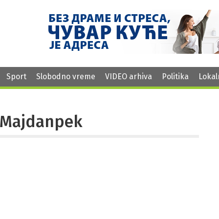
Sport
Slobodno vreme
VIDEO arhiva
Politika
Lokal
ni Majdanpek