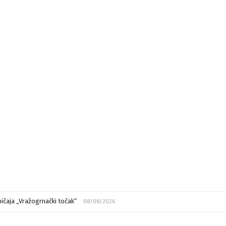
ičaja „Vražogrnački točak“
08/08/2026