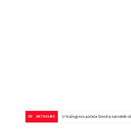
U Vražogrncu počela Smotra narodnih ob
AKTUELNO